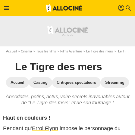
profil
menu
search
Accueil
Cinéma
Tous les films
Films Aventure
Le Tigre des mers
Le Tigre des mers : les secrets du tournage
Le Tigre des mers
Accueil
Casting
Critiques spectateurs
Streaming
Anecdotes, potins, actus, voire secrets inavouables autour
de "Le Tigre des mers" et de son tournage !
Haut en couleurs !
Pendant qu’
Errol Flynn
impose le personnage du