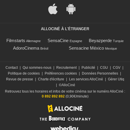
ALLOCINÉ À L'ÉTRANGER
Filmstarts
SensaCine
Beyazperde
Allemagne
Espagne
Turquie
AdoroCinema
Sensacine México
Brésil
Mexique
Contact
|
Qui sommes-nous
|
Recrutement
|
Publicité
|
CGU
|
CGV
|
Politique de cookies
|
Préférences cookies
|
Données Personnelles
|
Revue de presse
|
Charte d'écriture
|
Les services AlloCiné
|
Gérer Utiq
|
©AlloCiné
Retrouvez tous les horaires et infos de votre cinéma sur le numéro AlloCiné :
0 892 892 892
(0,90€/minute)