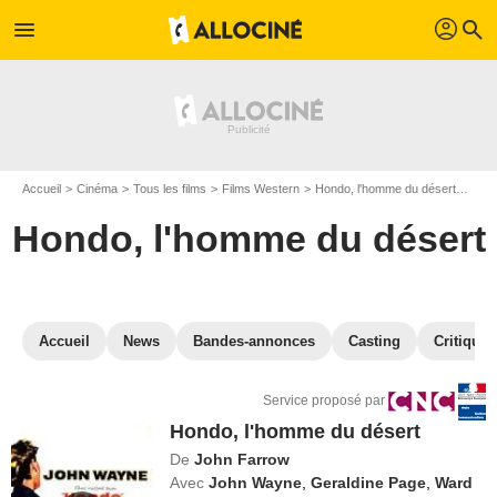
profil
menu
search
Accueil
Cinéma
Tous les films
Films Western
Hondo, l'homme du désert
VOD 
Hondo, l'homme du désert
Accueil
News
Bandes-annonces
Casting
Critiques
Service proposé par
Hondo, l'homme du désert
De
John Farrow
Avec
John Wayne
,
Geraldine Page
,
Ward