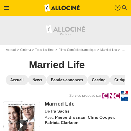
profil
menu
search
Accueil
Cinéma
Tous les films
Films Comédie dramatique
Married Life
VOD Married Life
Married Life
Accueil
News
Bandes-annonces
Casting
Critiques
Service proposé par
Married Life
De
Ira Sachs
Avec
Pierce Brosnan
,
Chris Cooper
,
Patricia Clarkson