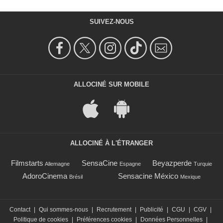
SUIVEZ-NOUS
ALLOCINÉ SUR MOBILE
ALLOCINÉ À L'ÉTRANGER
Filmstarts
SensaCine
Beyazperde
Allemagne
Espagne
Turquie
AdoroCinema
Sensacine México
Brésil
Mexique
Contact
|
Qui sommes-nous
|
Recrutement
|
Publicité
|
CGU
|
CGV
|
Politique de cookies
|
Préférences cookies
|
Données Personnelles
|