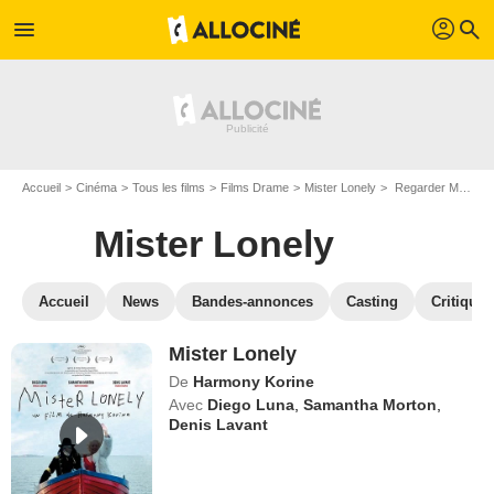
profil
menu
search
Accueil
Cinéma
Tous les films
Films Drame
Mister Lonely
Regarder Mister Lonely en SVOD
Mister Lonely
Accueil
News
Bandes-annonces
Casting
Critiques
Mister Lonely
De
Harmony Korine
Avec
Diego Luna
,
Samantha Morton
,
Denis Lavant