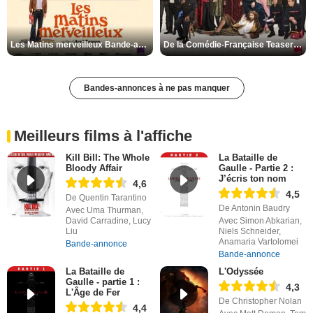
Les Matins merveilleux Bande-annonce VF
De la Comédie-Française Teaser VF
Bandes-annonces à ne pas manquer
Meilleurs films à l'affiche
Kill Bill: The Whole
La Bataille de
Bloody Affair
Gaulle - Partie 2 :
J’écris ton nom
4,6
4,5
De Quentin Tarantino
De Antonin Baudry
Avec Uma Thurman,
David Carradine, Lucy
Avec Simon Abkarian,
Liu
Niels Schneider,
Anamaria Vartolomei
Bande-annonce
Bande-annonce
La Bataille de
L'Odyssée
Gaulle - partie 1 :
4,3
L'Âge de Fer
De Christopher Nolan
4,4