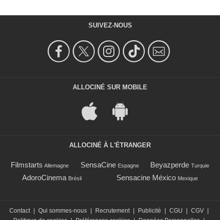
SUIVEZ-NOUS
ALLOCINÉ SUR MOBILE
ALLOCINÉ À L'ÉTRANGER
Filmstarts
SensaCine
Beyazperde
Allemagne
Espagne
Turquie
AdoroCinema
Sensacine México
Brésil
Mexique
Contact
|
Qui sommes-nous
|
Recrutement
|
Publicité
|
CGU
|
CGV
|