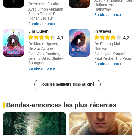
Avec Matt Damon, Tom
De Antonin Baudry
Holland, Anne
Avec Simon Abkarian,
Hathaway
Simon Russell Beale,
Bande-annonce
Florian Lesieur
Bande-annonce
Jim Queen
In Waves
4,3
4,2
De Marco Nguyen,
De Phuong Mai
Nicolas Athane
Nguyen
Avec Alex Ramires,
Avec Lyna Khoudri,
Jérémy Gillet, Shirley
Paul Kircher, Rio Vega
Souagnon
Bande-annonce
Bande-annonce
Tous les meilleurs films au ciné
Bandes-annonces les plus récentes