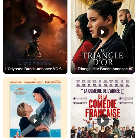
L'Odyssée Bande-annonce VO STFR
Le Triangle d'or Bande-annonce VF