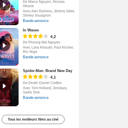
De Marco Nguyen, Nicolas
Athane
Avec Alex Ramires, Jérémy Gillet,
Shirley Souagnon
Bande-annonce
In Waves
4,2
De Phuong Mai Nguyen
Avec Lyna Khoudri, Paul Kircher,
Rio Vega
Bande-annonce
Spider-Man: Brand New Day
4,1
De Destin Daniel Cretton
Avec Tom Holland, Zendaya,
Sadie Sink
Bande-annonce
Tous les meilleurs films au ciné