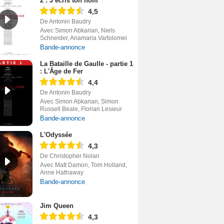
2 : J’écris ton nom
4,5
De Antonin Baudry
Avec Simon Abkarian, Niels
Schneider, Anamaria Vartolomei
Bande-annonce
La Bataille de Gaulle - partie 1
: L'Âge de Fer
4,4
De Antonin Baudry
Avec Simon Abkarian, Simon
Russell Beale, Florian Lesieur
Bande-annonce
L'Odyssée
4,3
De Christopher Nolan
Avec Matt Damon, Tom Holland,
Anne Hathaway
Bande-annonce
Jim Queen
4,3