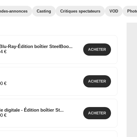
ndes-annonces
Casting
Critiques spectateurs
VOD
Phot
lu-Ray-Édition boîtier SteelBoo...
ACHETER
44 €
ACHETER
90 €
digitale - Édition boîtier St...
ACHETER
90 €