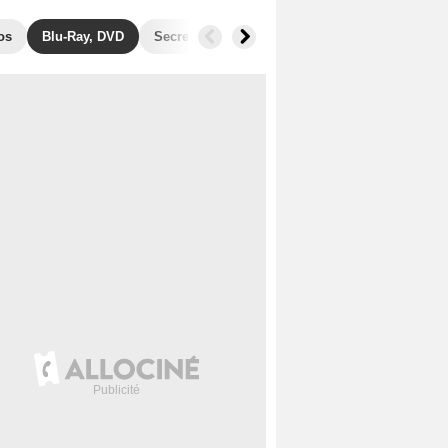
os
Blu-Ray, DVD
Secrets de tournage
Films similaires