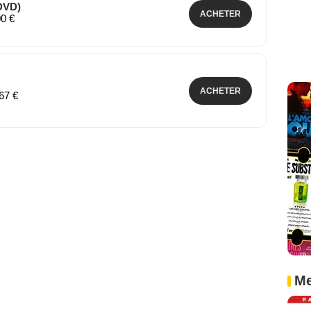
DVD)
ACHETER
00 €
ACHETER
,67 €
Me