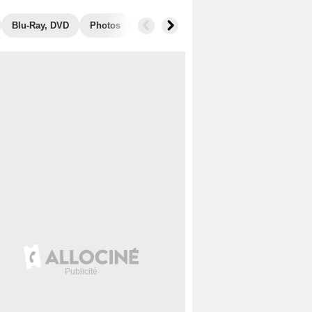
Blu-Ray, DVD
Photos
Musique
Secrets de tournage
B