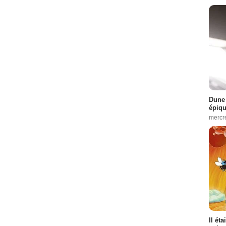
Dune 
épiq
mercr
Il ét