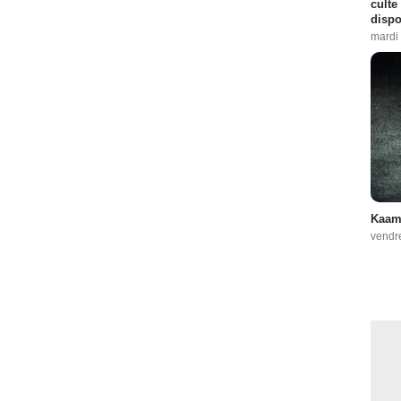
culte
dispo
mardi 
Kaame
vendr