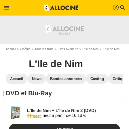
profil
menu
search
Accueil
Cinéma
Tous les films
Films Aventure
L'Ile de Nim
L'Ile de Nim en DVD Blu Ray
L'Ile de Nim
Accueil
News
Bandes-annonces
Casting
Critiques
DVD et Blu-Ray
L'Île de Nim + L'île de Nim 2 (DVD)
neuf à partir de 16,19 €