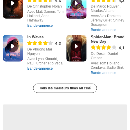
4,3
4,3
De Christopher Nolan
De Marco Nguyen,
Nicolas Athane
Avec Matt Damon, Tom
Holland, Anne
Avec Alex Ramires,
Hathaway
Jérémy Gillet, Shirley
Souagnon
Bande-annonce
Bande-annonce
In Waves
Spider-Man: Brand
New Day
4,2
4,1
De Phuong Mai
Nguyen
De Destin Daniel
Cretton
Avec Lyna Khoudri,
Paul Kircher, Rio Vega
Avec Tom Holland,
Zendaya, Sadie Sink
Bande-annonce
Bande-annonce
Tous les meilleurs films au ciné