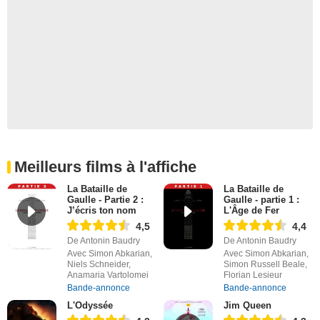
Meilleurs films à l'affiche
La Bataille de
La Bataille de
Gaulle - Partie 2 :
Gaulle - partie 1 :
J’écris ton nom
L'Âge de Fer
4,5
4,4
De Antonin Baudry
De Antonin Baudry
Avec Simon Abkarian,
Avec Simon Abkarian,
Niels Schneider,
Simon Russell Beale,
Anamaria Vartolomei
Florian Lesieur
Bande-annonce
Bande-annonce
L'Odyssée
Jim Queen