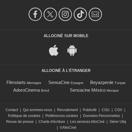
ALLOCINÉ SUR MOBILE
ALLOCINÉ À L'ÉTRANGER
Filmstarts
SensaCine
Beyazperde
Allemagne
Espagne
Turquie
AdoroCinema
Sensacine México
Brésil
Mexique
Contact
|
Qui sommes-nous
|
Recrutement
|
Publicité
|
CGU
|
CGV
|
Politique de cookies
|
Préférences cookies
|
Données Personnelles
|
Revue de presse
|
Charte d'écriture
|
Les services AlloCiné
|
Gérer Utiq
|
©AlloCiné