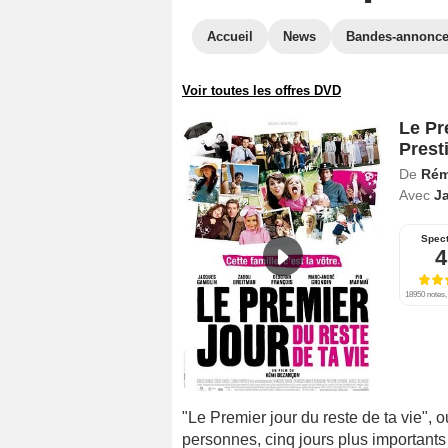
Accueil
News
Bandes-annonc
Voir toutes les offres DVD
Le Pre
Prest
De
Rém
Avec
J
Spect
4
18950 notes,
"Le Premier jour du reste de ta vie", o
personnes, cinq jours plus importants 