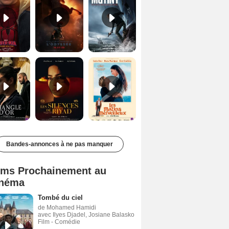
Le Triangle d'or Bande-annonce VF
Les Silences de Riyad Bande-annonce VO STFR
Les Matins merveilleux Bande-annonce VF
Bandes-annonces à ne pas manquer
lms Prochainement au
néma
Tombé du ciel
de Mohamed Hamidi
avec Ilyes Djadel, Josiane Balasko
Film - Comédie