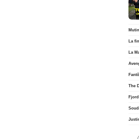
Muti
La fi
La Ma
Aven
Fant
The D
Fjord
Soud
Justi