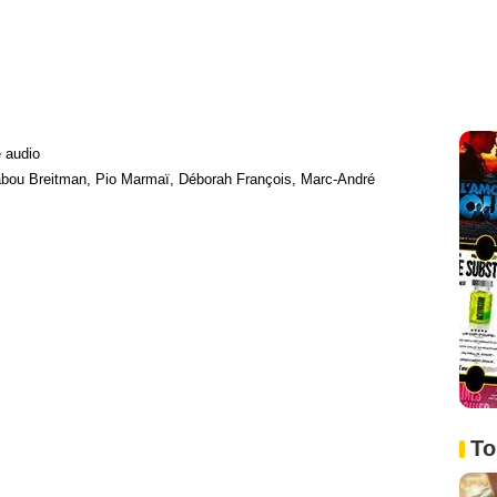
 audio
abou Breitman, Pio Marmaï, Déborah François, Marc-André
To