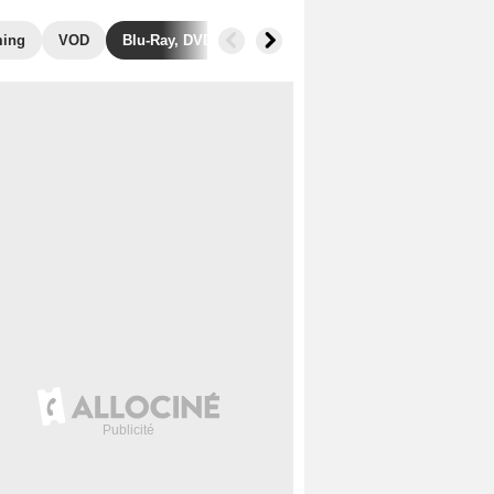
ming
VOD
Blu-Ray, DVD
Photos
Secrets de tournage