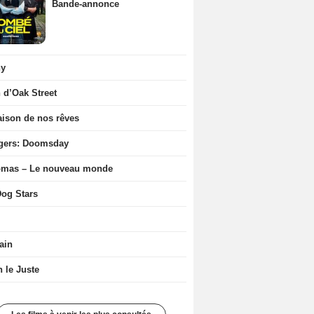
Bande-annonce
ny
n d’Oak Street
ison de nos rêves
gers: Doomsday
ômas – Le nouveau monde
og Stars
ain
n le Juste