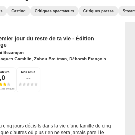
es
Casting
Critiques spectateurs
Critiques presse
Strea
mier jour du reste de ta vie - Édition
ige
i Bezançon
acques Gamblin
,
Zabou Breitman
,
Déborah François
ateurs
Mes amis
,0
--
 1456 critiques
u cinq jours décisifs dans la vie d'une famille de cinq
que d'autres où plus rien ne sera jamais pareil le