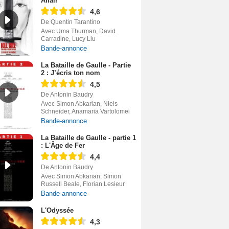
Affair
4,6
De Quentin Tarantino
Avec Uma Thurman, David
Carradine, Lucy Liu
Bande-annonce
La Bataille de Gaulle - Partie
2 : J’écris ton nom
4,5
De Antonin Baudry
Avec Simon Abkarian, Niels
Schneider, Anamaria Vartolomei
Bande-annonce
La Bataille de Gaulle - partie 1
: L'Âge de Fer
4,4
De Antonin Baudry
Avec Simon Abkarian, Simon
Russell Beale, Florian Lesieur
Bande-annonce
L'Odyssée
4,3