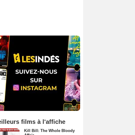
illeurs films à l'affiche
Kill Bill: The Whole Bloody