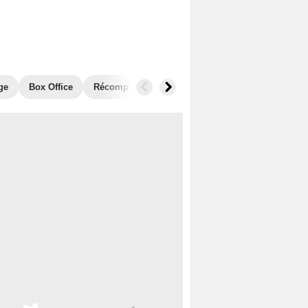
ge
Box Office
Récompenses
Films similaires