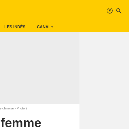
profil
search
LES INDÉS
CANAL+
 chinoise - Photo 2
e femme