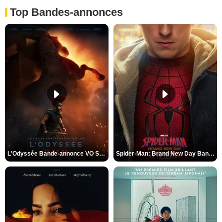
Top Bandes-annonces
L'Odyssée Bande-annonce VO STFR
Spider-Man: Brand New Day Bande-annonce VO STFR