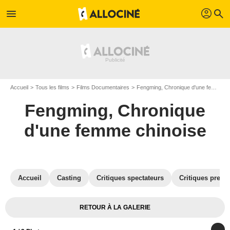
profil
menu
search
Accueil
Tous les films
Films Documentaires
Fengming, Chronique d'une femme chinoise
Fengming, Chronique
d'une femme chinoise
Accueil
Casting
Critiques spectateurs
Critiques press
RETOUR À LA GALERIE