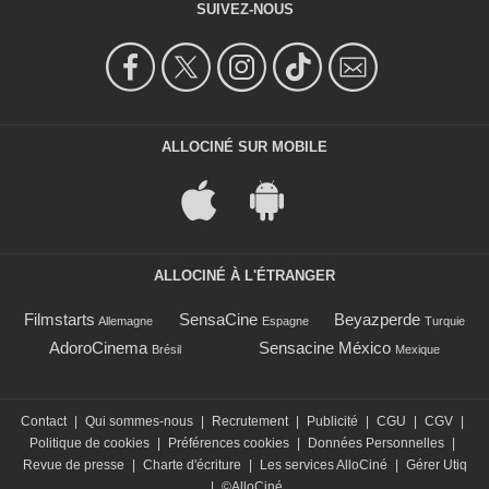
SUIVEZ-NOUS
ALLOCINÉ SUR MOBILE
ALLOCINÉ À L'ÉTRANGER
Filmstarts
SensaCine
Beyazperde
Allemagne
Espagne
Turquie
AdoroCinema
Sensacine México
Brésil
Mexique
Contact
|
Qui sommes-nous
|
Recrutement
|
Publicité
|
CGU
|
CGV
|
Politique de cookies
|
Préférences cookies
|
Données Personnelles
|
Revue de presse
|
Charte d'écriture
|
Les services AlloCiné
|
Gérer Utiq
|
©AlloCiné