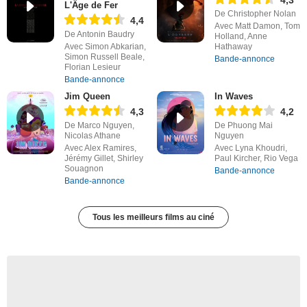
4,3
L'Âge de Fer
De Christopher Nolan
4,4
Avec Matt Damon, Tom
De Antonin Baudry
Holland, Anne
Avec Simon Abkarian,
Hathaway
Simon Russell Beale,
Bande-annonce
Florian Lesieur
Bande-annonce
Jim Queen
In Waves
4,3
4,2
De Marco Nguyen,
De Phuong Mai
Nicolas Athane
Nguyen
Avec Alex Ramires,
Avec Lyna Khoudri,
Jérémy Gillet, Shirley
Paul Kircher, Rio Vega
Souagnon
Bande-annonce
Bande-annonce
Tous les meilleurs films au ciné