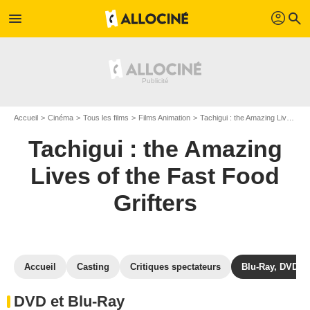
profil
menu
search
Accueil
Cinéma
Tous les films
Films Animation
Tachigui : the Amazing Lives of the Fast Food Grifters
Tachigui : the Amazing
Lives of the Fast Food
Grifters
Accueil
Casting
Critiques spectateurs
Blu-Ray, DVD
DVD et Blu-Ray