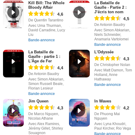
Kill Bill: The Whole
La Bataille de
Bloody Affair
Gaulle - Partie 2 :
J’écris ton nom
4,6
4,5
De Quentin Tarantino
De Antonin Baudry
Avec Uma Thurman,
David Carradine, Lucy
Avec Simon Abkarian,
Liu
Niels Schneider,
Anamaria Vartolomei
Bande-annonce
Bande-annonce
La Bataille de
L'Odyssée
Gaulle - partie 1 :
4,3
L'Âge de Fer
De Christopher Nolan
4,4
Avec Matt Damon, Tom
De Antonin Baudry
Holland, Anne
Avec Simon Abkarian,
Hathaway
Simon Russell Beale,
Bande-annonce
Florian Lesieur
Bande-annonce
Jim Queen
In Waves
4,3
4,2
De Marco Nguyen,
De Phuong Mai
Nicolas Athane
Nguyen
Avec Alex Ramires,
Avec Lyna Khoudri,
Jérémy Gillet, Shirley
Paul Kircher, Rio Vega
Souagnon
Bande-annonce