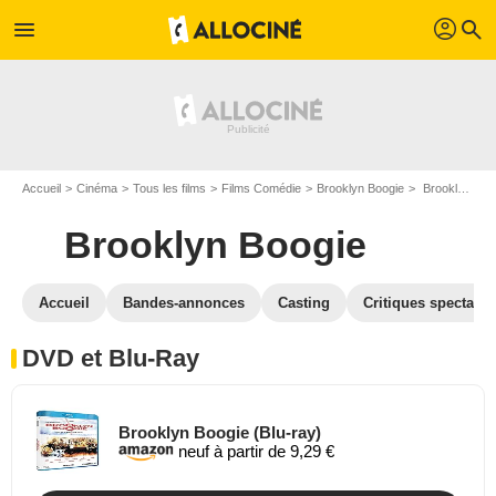
profil
menu
search
Accueil
Cinéma
Tous les films
Films Comédie
Brooklyn Boogie
Brooklyn Boogie en DVD Blu Ray
Brooklyn Boogie
Accueil
Bandes-annonces
Casting
Critiques spectateu
DVD et Blu-Ray
Brooklyn Boogie (Blu-ray)
neuf à partir de 9,29 €