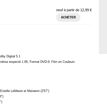
neuf à partir de
12,99 €
ACHETER
lby Digital 5.1
cinéma respecté 1.85, Format DVD-9, Film en Couleurs
Estelle Lefébure et Maïwenn (2'57")
8")
")