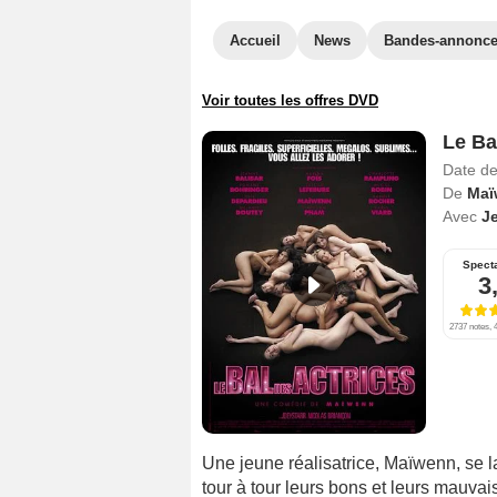
Accueil
News
Bandes-annonc
Voir toutes les offres DVD
Le Ba
Date de
De
Maï
Avec
J
Spect
3
2737 notes, 4
Une jeune réalisatrice, Maïwenn, se l
tour à tour leurs bons et leurs mauvai