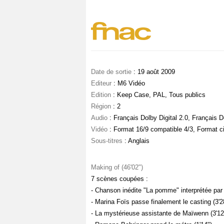
Date de sortie
: 19 août 2009
Editeur
: M6 Vidéo
Edition
: Keep Case, PAL, Tous publics
Région
: 2
Audio
: Français Dolby Digital 2.0, Français Do
Vidéo
: Format 16/9 compatible 4/3, Format 
Sous-titres
: Anglais
Making of (46'02")
7 scènes coupées :
- Chanson inédite "La pomme" interprétée par 
- Marina Foïs passe finalement le casting (3'2
- La mystérieuse assistante de Maïwenn (3'12