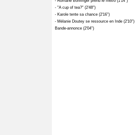
- Romane Bohringer prend le métro (1'14")
- "A cup of tea?" (2'48")
- Karole tente sa chance (2'16")
- Mélanie Doutey se ressource en Inde (2'10")
Bande-annonce (2'04")