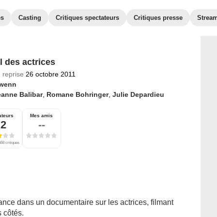
es
Casting
Critiques spectateurs
Critiques presse
Strea
l des actrices
 reprise
26 octobre 2011
wenn
eanne Balibar
,
Romane Bohringer
,
Julie Depardieu
ateurs
Mes amis
,2
--
68 critiques
ance dans un documentaire sur les actrices, filmant
s côtés.