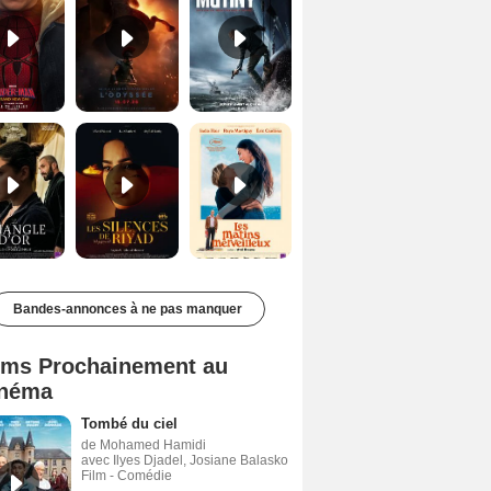
Le Triangle d'or Bande-annonce VF
Les Silences de Riyad Bande-annonce VO STFR
Les Matins merveilleux Bande-annonce VF
Bandes-annonces à ne pas manquer
lms Prochainement au
néma
Tombé du ciel
de Mohamed Hamidi
avec Ilyes Djadel, Josiane Balasko
Film - Comédie