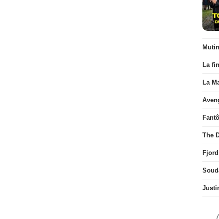
Muti
La fi
La Ma
Aven
Fant
The D
Fjord
Soud
Justi