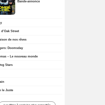
Bande-annonce
ny
n d’Oak Street
ison de nos rêves
gers: Doomsday
ômas – Le nouveau monde
og Stars
ain
n le Juste