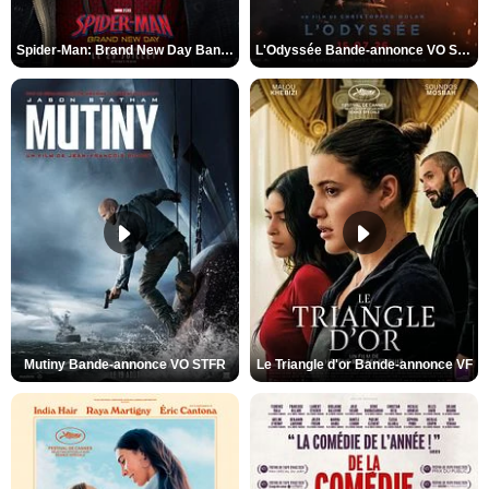
Spider-Man: Brand New Day Bande-annonce VO STFR
L'Odyssée Bande-annonce VO STFR
Mutiny Bande-annonce VO STFR
Le Triangle d'or Bande-annonce VF