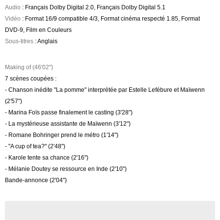
Audio
: Français Dolby Digital 2.0, Français Dolby Digital 5.1
Vidéo
: Format 16/9 compatible 4/3, Format cinéma respecté 1.85, Format
DVD-9, Film en Couleurs
Sous-titres
: Anglais
Making of (46'02")
7 scènes coupées :
- Chanson inédite "La pomme" interprétée par Estelle Lefébure et Maïwenn
(2'57")
- Marina Foïs passe finalement le casting (3'28")
- La mystérieuse assistante de Maïwenn (3'12")
- Romane Bohringer prend le métro (1'14")
- "A cup of tea?" (2'48")
- Karole tente sa chance (2'16")
- Mélanie Doutey se ressource en Inde (2'10")
Bande-annonce (2'04")