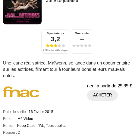
Julie Depardieu
Spectateurs
Mes amis
3,2
--
2737 notes, 468 critiques
Une jeune réalisatrice, Maïwenn, se lance dans un documentaire
sur les actrices, filmant tour à tour leurs bons et leurs mauvais
côtés.
neuf à partir de
29,89 €
ACHETER
Date de sortie
: 16 février 2015
Editeur
: M6 Vidéo
Edition
: Keep Case, PAL, Tous publics
Région
: 2