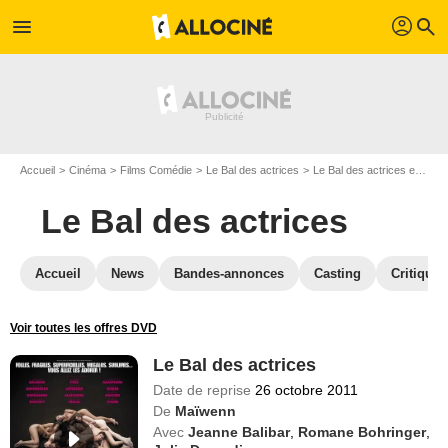
profil
menu
search
Accueil
Cinéma
Films Comédie
Le Bal des actrices
Le Bal des actrices en DVD
Le Bal des actrices
Accueil
News
Bandes-annonces
Casting
Critiques
Voir toutes les offres DVD
Le Bal des actrices
Date de reprise
26 octobre 2011
De
Maïwenn
Avec
Jeanne Balibar
,
Romane Bohringer
,