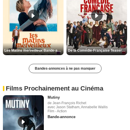
Les Matins merveilleux Bande-annonce VF
De la Comédie-Française Teaser VF
Bandes-annonces à ne pas manquer
Films Prochainement au Cinéma
Mutiny
de Jean-François Richet
avec Jason Statham, Annabelle Wallis
Film - Action
Bande-annonce