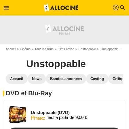
profil
menu
search
Accueil
Cinéma
Tous les films
Films Action
Unstoppable
Unstoppable en DVD Blu Ray
Unstoppable
Accueil
News
Bandes-annonces
Casting
Critiques
DVD et Blu-Ray
Unstoppable (DVD)
neuf à partir de 9,00 €