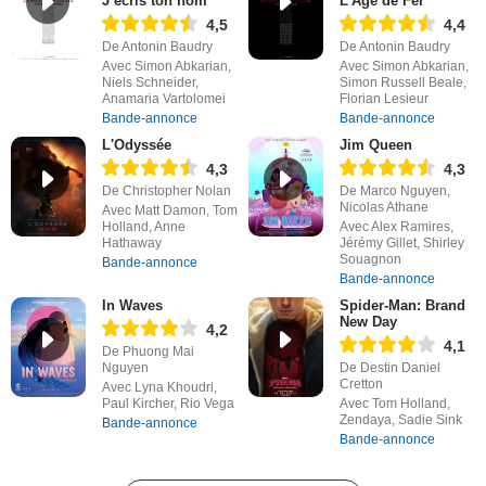
J’écris ton nom
L'Âge de Fer
4,5
4,4
De Antonin Baudry
De Antonin Baudry
Avec Simon Abkarian,
Avec Simon Abkarian,
Niels Schneider,
Simon Russell Beale,
Anamaria Vartolomei
Florian Lesieur
Bande-annonce
Bande-annonce
L'Odyssée
Jim Queen
4,3
4,3
De Christopher Nolan
De Marco Nguyen,
Nicolas Athane
Avec Matt Damon, Tom
Holland, Anne
Avec Alex Ramires,
Hathaway
Jérémy Gillet, Shirley
Souagnon
Bande-annonce
Bande-annonce
In Waves
Spider-Man: Brand
New Day
4,2
4,1
De Phuong Mai
Nguyen
De Destin Daniel
Cretton
Avec Lyna Khoudri,
Paul Kircher, Rio Vega
Avec Tom Holland,
Zendaya, Sadie Sink
Bande-annonce
Bande-annonce