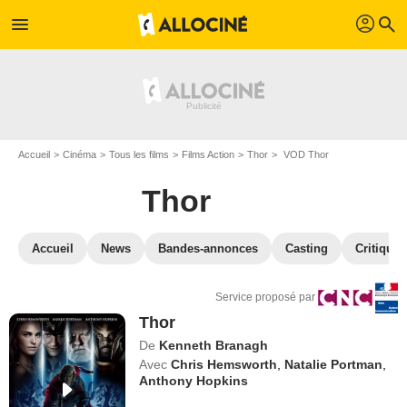
profil
menu
search
Accueil
Cinéma
Tous les films
Films Action
Thor
VOD Thor
Thor
Accueil
News
Bandes-annonces
Casting
Critiques
Service proposé par
Thor
De
Kenneth Branagh
Avec
Chris Hemsworth
,
Natalie Portman
,
Anthony Hopkins