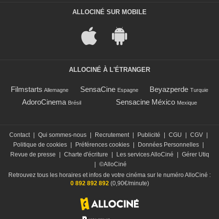
ALLOCINÉ SUR MOBILE
ALLOCINÉ À L'ÉTRANGER
Filmstarts
SensaCine
Beyazperde
Allemagne
Espagne
Turquie
AdoroCinema
Sensacine México
Brésil
Mexique
Contact
|
Qui sommes-nous
|
Recrutement
|
Publicité
|
CGU
|
CGV
|
Politique de cookies
|
Préférences cookies
|
Données Personnelles
|
Revue de presse
|
Charte d'écriture
|
Les services AlloCiné
|
Gérer Utiq
|
©AlloCiné
Retrouvez tous les horaires et infos de votre cinéma sur le numéro AlloCiné :
0 892 892 892
(0,90€/minute)