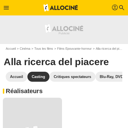
profil
menu
search
Accueil
Cinéma
Tous les films
Films Epouvante-horreur
Alla ricerca del piacere
Alla ricerca del piacere
Accueil
Casting
Critiques spectateurs
Blu-Ray, DVD
Réalisateurs