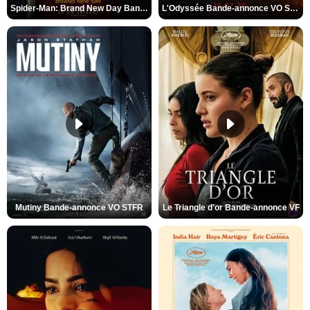
Spider-Man: Brand New Day Bande-annonce VO STFR
L'Odyssée Bande-annonce VO STFR
Mutiny Bande-annonce VO STFR
Le Triangle d'or Bande-annonce VF