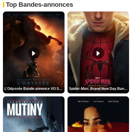
Top Bandes-annonces
L'Odyssée Bande-annonce VO STFR
Spider-Man: Brand New Day Bande-annonce VO STFR