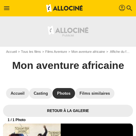
profil
menu
search
Accueil
Tous les films
Films Aventure
Mon aventure africaine
Affiche du film Mon aventure africaine - Photo 1
Mon aventure africaine
Accueil
Casting
Photos
Films similaires
RETOUR À LA GALERIE
1
/ 1 Photo