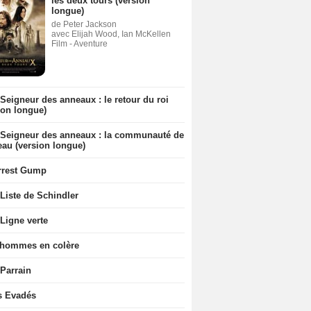
les deux tours (version
longue)
de Peter Jackson
avec Elijah Wood, Ian McKellen
Film - Aventure
Seigneur des anneaux : le retour du roi
ion longue)
 Seigneur des anneaux : la communauté de
eau (version longue)
rrest Gump
Liste de Schindler
Ligne verte
 hommes en colère
 Parrain
s Evadés