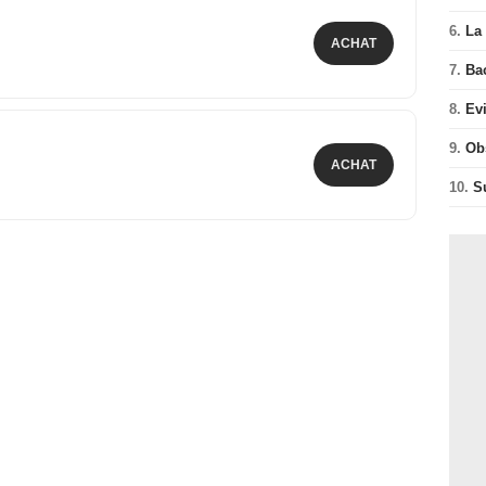
6.
La 
ACHAT
7.
Ba
8.
Ev
9.
Ob
ACHAT
10.
S