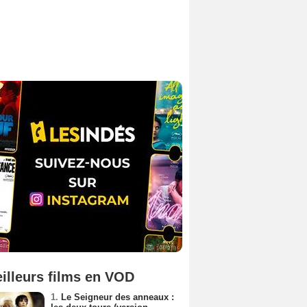
illeurs films en VOD
1.
Le Seigneur des anneaux :