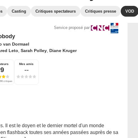
es
Casting
Critiques spectateurs
Critiques presse
VOD
Service proposé par
obody
o van Dormael
ared Leto
,
Sarah Polley
,
Diane Kruger
ateurs
Mes amis
,9
--
96 critiques
 Il est le doyen et le dernier mortel d'un monde
it en flashback toutes ses années passées auprès de sa