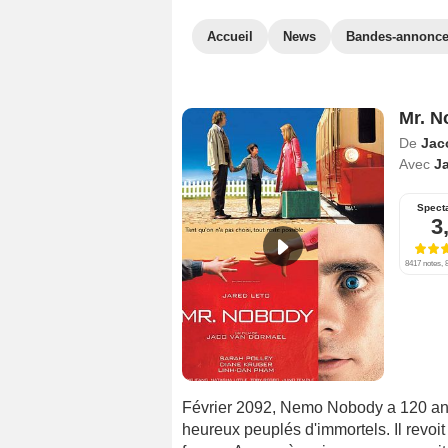
Accueil
News
Bandes-annonc
Mr. N
De
Jac
Avec
J
Spect
3
8417 notes, 8
Février 2092, Nemo Nobody a 120 ans.
heureux peuplés d'immortels. Il revo