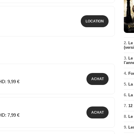
LOCATION
2.
Le 
(vers
3.
Le
l'ann
4.
Fo
ACHAT
HD: 9,99 €
5.
La 
6.
La 
7.
12
ACHAT
HD: 7,99 €
8.
Le
9.
Le