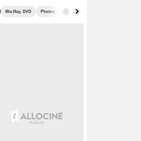
Blu-Ray, DVD
Photos
Secrets de tournage
Box Office