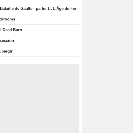
Bataille de Gaulle - partie 1 : L'Âge de Fer
ckrooms
il Dead Burn
session
upergirl