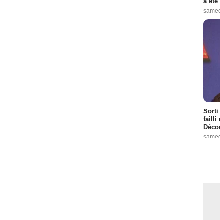
a été 
samed
Sorti
failli
Décou
samed