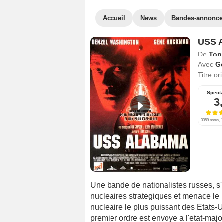
Accueil
News
Bandes-annonc
USS 
De
Ton
Avec
G
Titre or
Spect
3
3359 notes, 1
Une bande de nationalistes russes, 
nucleaires strategiques et menace le
nucleaire le plus puissant des Etats-Un
premier ordre est envoye a l'etat-majo