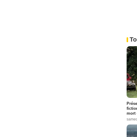
To
Prése
ficti
mort 
samed