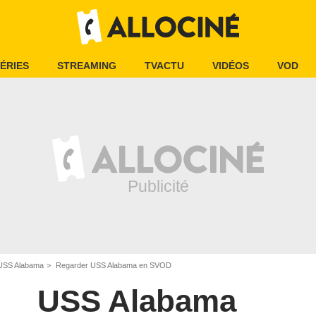
ÉRIES
STREAMING
TVACTU
VIDÉOS
VOD
USS Alabama
Regarder USS Alabama en SVOD
USS Alabama