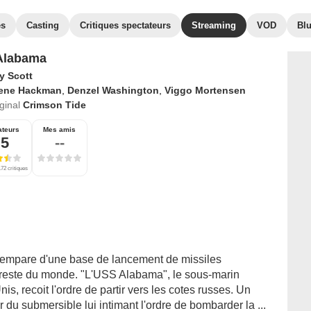
es
Casting
Critiques spectateurs
Streaming
VOD
Bl
Alabama
y Scott
ene Hackman
,
Denzel Washington
,
Viggo Mortensen
iginal
Crimson Tide
ateurs
Mes amis
,5
--
72 critiques
s'empare d'une base de lancement de missiles
 reste du monde. "L'USS Alabama", le sous-marin
is, recoit l'ordre de partir vers les cotes russes. Un
r du submersible lui intimant l'ordre de bombarder la ...