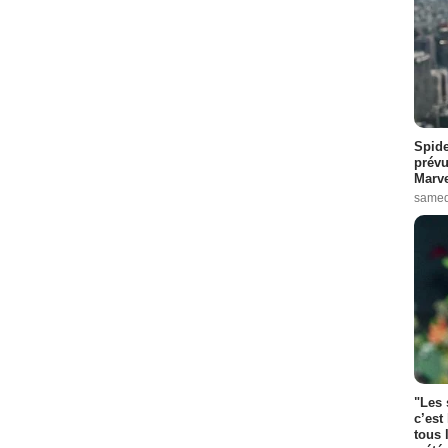
Spide
prévu
Marve
samed
"Les 
c’est
tous 