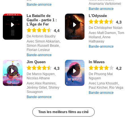
Anamaria Vartolomei
Bande-annonce
Bande-annonce
La Bataille de
L'Odyssée
Gaulle - partie 1 :
4,3
L'Âge de Fer
De Christopher Nolan
4,4
Avec Matt Damon, Tom
De Antonin Baudry
Holland, Anne
Avec Simon Abkarian,
Hathaway
Simon Russell Beale,
Bande-annonce
Florian Lesieur
Bande-annonce
Jim Queen
In Waves
4,3
4,2
De Marco Nguyen,
De Phuong Mai
Nicolas Athane
Nguyen
Avec Alex Ramires,
Avec Lyna Khoudri,
Jérémy Gillet, Shirley
Paul Kircher, Rio Vega
Souagnon
Bande-annonce
Bande-annonce
Tous les meilleurs films au ciné