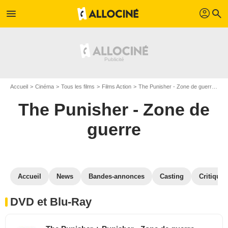
profil
menu
search
Accueil
Cinéma
Tous les films
Films Action
The Punisher - Zone de guerre
Th
The Punisher - Zone de
guerre
Accueil
News
Bandes-annonces
Casting
Critiques
DVD et Blu-Ray