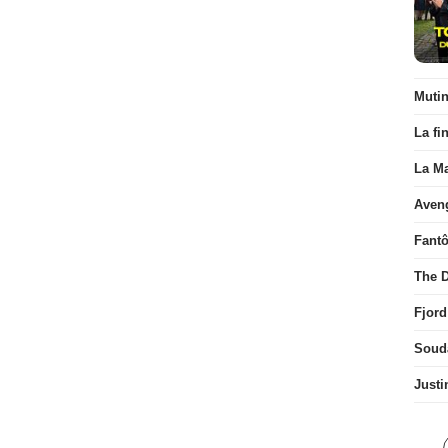
Muti
La fi
La Ma
Aven
Fant
The D
Fjord
Soud
Justi