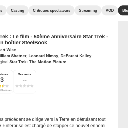
es
Casting
Critiques spectateurs
Streaming
VOD
Bl
rek : Le film - 50ème anniversaire Star Trek -
on boîtier SteelBook
ert Wise
lliam Shatner
,
Leonard Nimoy
,
DeForest Kelley
iginal
Star Trek: The Motion Picture
ateurs
Mes amis
,3
--
23 critiques
ns précédent se dirige vers la Terre en détruisant tout
 Enterprise est chargé de stopper ce nouvel ennemi.