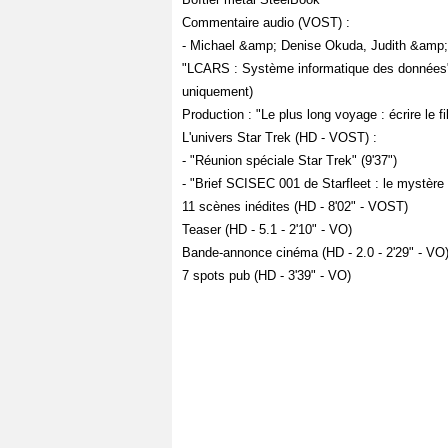
Commentaire audio (VOST) :
- Michael &amp; Denise Okuda, Judith &amp;
"LCARS : Système informatique des données" :
uniquement)
Production : "Le plus long voyage : écrire le 
L'univers Star Trek (HD - VOST) :
- "Réunion spéciale Star Trek" (9'37")
- "Brief SCISEC 001 de Starfleet : le mystère 
11 scènes inédites (HD - 8'02" - VOST)
Teaser (HD - 5.1 - 2'10" - VO)
Bande-annonce cinéma (HD - 2.0 - 2'29" - VO
7 spots pub (HD - 3'39" - VO)