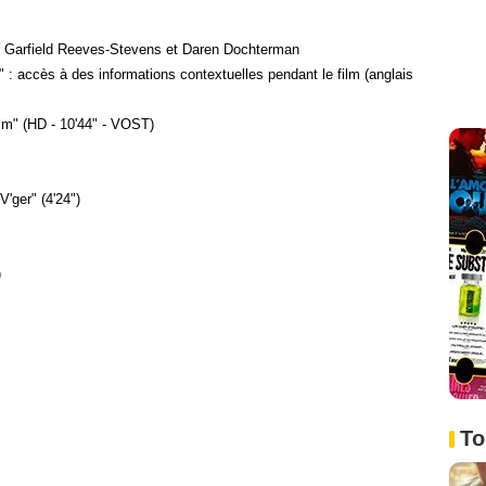
 Garfield Reeves-Stevens et Daren Dochterman
 accès à des informations contextuelles pendant le film (anglais
film" (HD - 10'44" - VOST)
V'ger" (4'24")
)
To