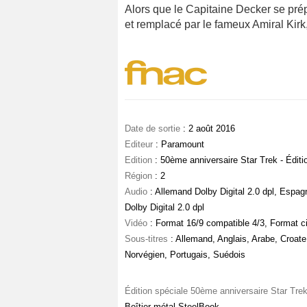
Alors que le Capitaine Decker se prépa
et remplacé par le fameux Amiral Kir
Date de sortie
: 2 août 2016
Editeur
: Paramount
Edition
: 50ème anniversaire Star Trek - Éditi
Région
: 2
Audio
: Allemand Dolby Digital 2.0 dpl, Espagn
Dolby Digital 2.0 dpl
Vidéo
: Format 16/9 compatible 4/3, Format c
Sous-titres
: Allemand, Anglais, Arabe, Croate,
Norvégien, Portugais, Suédois
Édition spéciale 50ème anniversaire Star Tre
Boîtier métal SteelBook