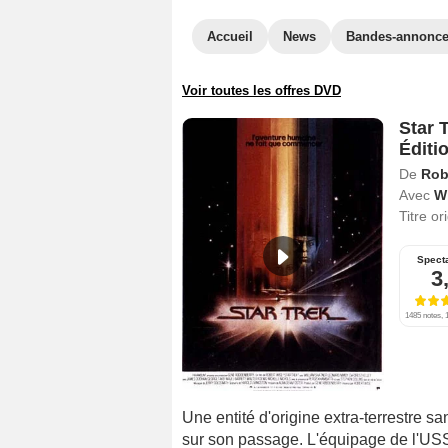
Accueil
News
Bandes-annonc
Voir toutes les offres DVD
Star T
Éditi
De
Rob
Avec
Wi
Titre or
Spect
3
1485 notes, 1
Une entité d'origine extra-terrestre sa
sur son passage. L'équipage de l'USS