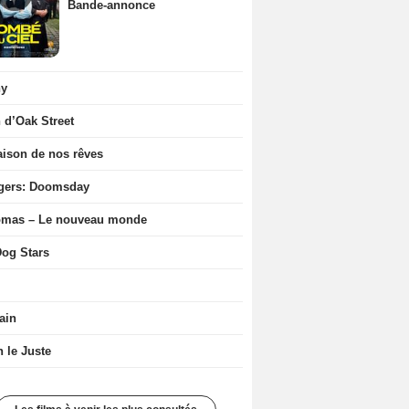
Bande-annonce
ny
n d’Oak Street
ison de nos rêves
gers: Doomsday
ômas – Le nouveau monde
og Stars
ain
n le Juste