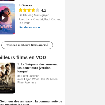
In Waves
4,2
De Phuong Mai Nguyen
Avec Lyna Khoudri, Paul Kircher,
Rio Vega
Bande-annonce
Tous les meilleurs films au ciné
illeurs films en VOD
1.
Le Seigneur des anneaux :
les deux tours (version
longue)
de Peter Jackson
avec Elijah Wood, Ian McKellen
Film - Aventure
 Seigneur des anneaux : la communauté de
eau (version longue)