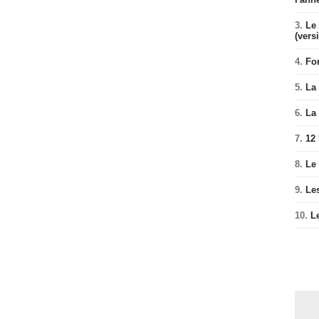
3.
Le 
(vers
4.
Fo
5.
La 
6.
La 
7.
12
8.
Le
9.
Le
10.
L