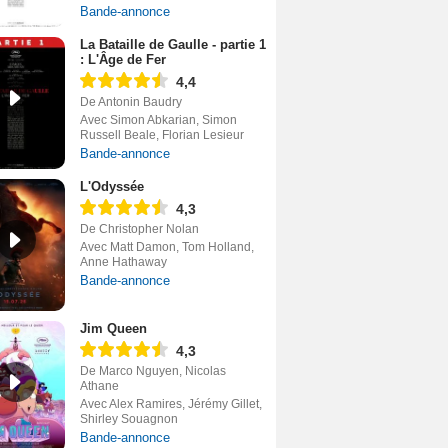
Bande-annonce
La Bataille de Gaulle - partie 1
: L'Âge de Fer
4,4
De Antonin Baudry
Avec Simon Abkarian, Simon
Russell Beale, Florian Lesieur
Bande-annonce
L'Odyssée
4,3
De Christopher Nolan
Avec Matt Damon, Tom Holland,
Anne Hathaway
Bande-annonce
Jim Queen
4,3
De Marco Nguyen, Nicolas
Athane
Avec Alex Ramires, Jérémy Gillet,
Shirley Souagnon
Bande-annonce