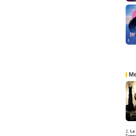
Me
2.
Le
l'ann