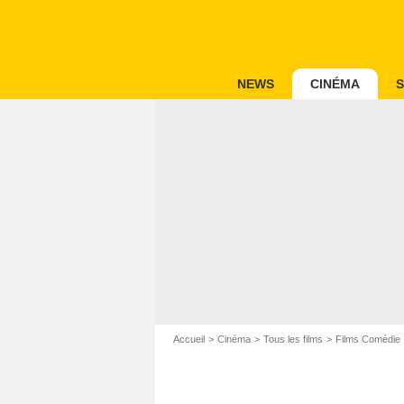
NEWS
CINÉMA
S
Accueil
Cinéma
Tous les films
Films Comédie