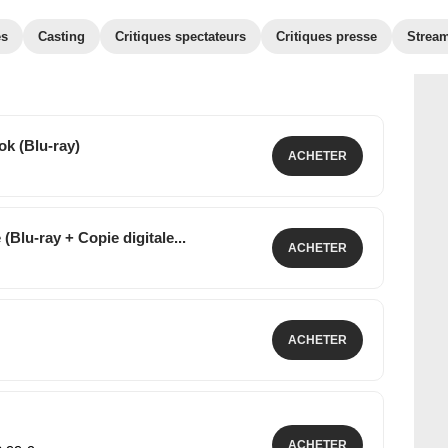
es
Casting
Critiques spectateurs
Critiques presse
Strea
k (Blu-ray)
ACHETER
mate (Blu-ray + Copie digitale...
ACHETER
0 €
ACHETER
8 €