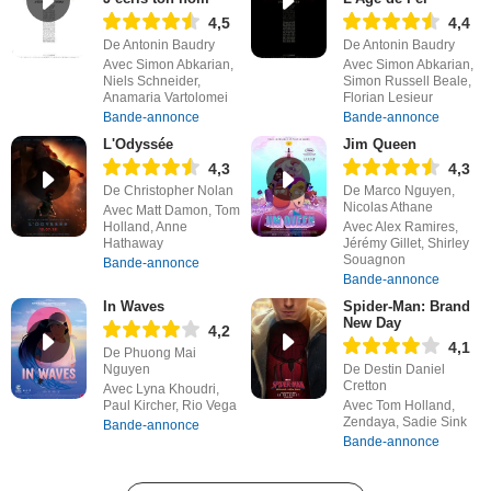
4,5
4,4
De Antonin Baudry
De Antonin Baudry
Avec Simon Abkarian,
Avec Simon Abkarian,
Niels Schneider,
Simon Russell Beale,
Anamaria Vartolomei
Florian Lesieur
Bande-annonce
Bande-annonce
L'Odyssée
Jim Queen
4,3
4,3
De Christopher Nolan
De Marco Nguyen,
Nicolas Athane
Avec Matt Damon, Tom
Holland, Anne
Avec Alex Ramires,
Hathaway
Jérémy Gillet, Shirley
Souagnon
Bande-annonce
Bande-annonce
In Waves
Spider-Man: Brand
New Day
4,2
4,1
De Phuong Mai
Nguyen
De Destin Daniel
Cretton
Avec Lyna Khoudri,
Paul Kircher, Rio Vega
Avec Tom Holland,
Zendaya, Sadie Sink
Bande-annonce
Bande-annonce