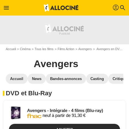
profil
menu
search
Accueil
Cinéma
Tous les films
Films Action
Avengers
Avengers en DVD Blu Ray
Avengers
Accueil
News
Bandes-annonces
Casting
Critiques
DVD et Blu-Ray
Avengers - Intégrale - 4 films (Blu-ray)
neuf à partir de 91,30 €