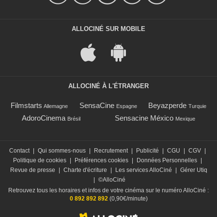
ALLOCINÉ SUR MOBILE
ALLOCINÉ À L'ÉTRANGER
Filmstarts
SensaCine
Beyazperde
Allemagne
Espagne
Turquie
AdoroCinema
Sensacine México
Brésil
Mexique
Contact
|
Qui sommes-nous
|
Recrutement
|
Publicité
|
CGU
|
CGV
|
Politique de cookies
|
Préférences cookies
|
Données Personnelles
|
Revue de presse
|
Charte d'écriture
|
Les services AlloCiné
|
Gérer Utiq
|
©AlloCiné
Retrouvez tous les horaires et infos de votre cinéma sur le numéro AlloCiné :
0 892 892 892
(0,90€/minute)