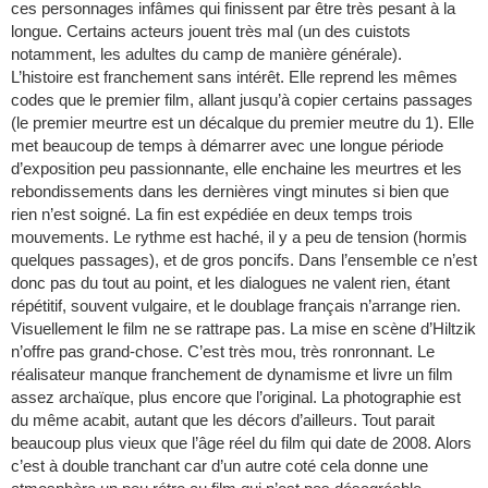
ces personnages infâmes qui finissent par être très pesant à la
longue. Certains acteurs jouent très mal (un des cuistots
notamment, les adultes du camp de manière générale).
L’histoire est franchement sans intérêt. Elle reprend les mêmes
codes que le premier film, allant jusqu’à copier certains passages
(le premier meurtre est un décalque du premier meutre du 1). Elle
met beaucoup de temps à démarrer avec une longue période
d’exposition peu passionnante, elle enchaine les meurtres et les
rebondissements dans les dernières vingt minutes si bien que
rien n’est soigné. La fin est expédiée en deux temps trois
mouvements. Le rythme est haché, il y a peu de tension (hormis
quelques passages), et de gros poncifs. Dans l’ensemble ce n’est
donc pas du tout au point, et les dialogues ne valent rien, étant
répétitif, souvent vulgaire, et le doublage français n’arrange rien.
Visuellement le film ne se rattrape pas. La mise en scène d’Hiltzik
n’offre pas grand-chose. C’est très mou, très ronronnant. Le
réalisateur manque franchement de dynamisme et livre un film
assez archaïque, plus encore que l’original. La photographie est
du même acabit, autant que les décors d’ailleurs. Tout parait
beaucoup plus vieux que l’âge réel du film qui date de 2008. Alors
c’est à double tranchant car d’un autre coté cela donne une