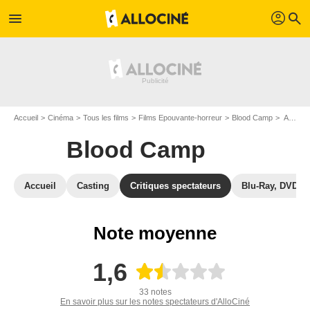
profil
menu
search
Accueil
Cinéma
Tous les films
Films Epouvante-horreur
Blood Camp
Avis sur Blood Camp
Blood Camp
Accueil
Casting
Critiques spectateurs
Blu-Ray, DVD
Note moyenne
1,6
33 notes
En savoir plus sur les notes spectateurs d'AlloCiné