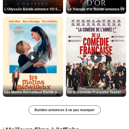
L'Odyssée Bande-annonce VO STFR
Le Triangle d'or Bande-annonce VF
Les Matins merveilleux Bande-annonce VF
De la Comédie-Française Teaser VF
Bandes-annonces à ne pas manquer