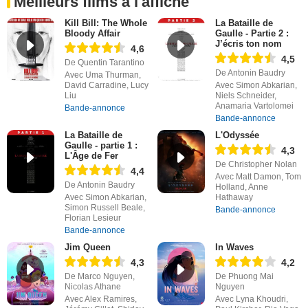
Meilleurs films à l'affiche
Kill Bill: The Whole
La Bataille de
Bloody Affair
Gaulle - Partie 2 :
J’écris ton nom
4,6
4,5
De Quentin Tarantino
De Antonin Baudry
Avec Uma Thurman,
David Carradine, Lucy
Avec Simon Abkarian,
Liu
Niels Schneider,
Anamaria Vartolomei
Bande-annonce
Bande-annonce
La Bataille de
L'Odyssée
Gaulle - partie 1 :
4,3
L'Âge de Fer
De Christopher Nolan
4,4
Avec Matt Damon, Tom
De Antonin Baudry
Holland, Anne
Avec Simon Abkarian,
Hathaway
Simon Russell Beale,
Bande-annonce
Florian Lesieur
Bande-annonce
Jim Queen
In Waves
4,3
4,2
De Marco Nguyen,
De Phuong Mai
Nicolas Athane
Nguyen
Avec Alex Ramires,
Avec Lyna Khoudri,