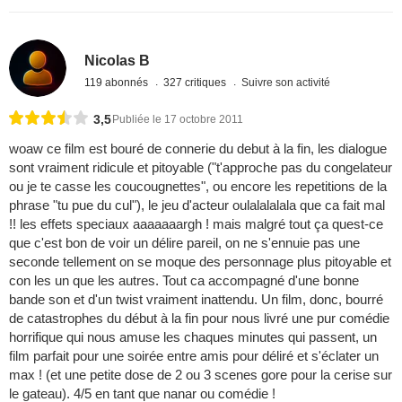
Nicolas B
119 abonnés
327 critiques
Suivre son activité
3,5
Publiée le 17 octobre 2011
woaw ce film est bouré de connerie du debut à la fin, les dialogue
sont vraiment ridicule et pitoyable ("t'approche pas du congelateur
ou je te casse les coucougnettes", ou encore les repetitions de la
phrase "tu pue du cul"), le jeu d'acteur oulalalalala que ca fait mal
!! les effets speciaux aaaaaaargh ! mais malgré tout ça quest-ce
que c'est bon de voir un délire pareil, on ne s'ennuie pas une
seconde tellement on se moque des personnage plus pitoyable et
con les un que les autres. Tout ca accompagné d'une bonne
bande son et d'un twist vraiment inattendu. Un film, donc, bourré
de catastrophes du début à la fin pour nous livré une pur comédie
horrifique qui nous amuse les chaques minutes qui passent, un
film parfait pour une soirée entre amis pour déliré et s'éclater un
max ! (et une petite dose de 2 ou 3 scenes gore pour la cerise sur
le gateau). 4/5 en tant que nanar ou comédie !