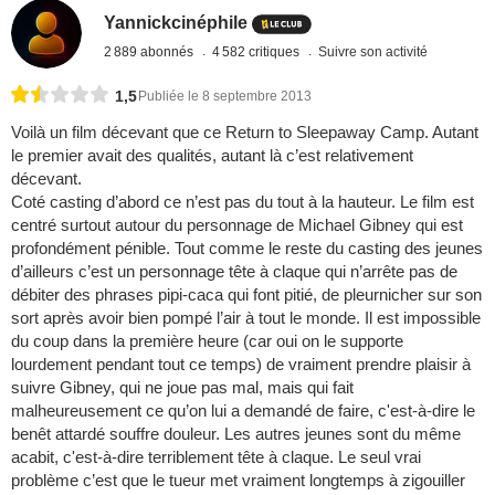
Yannickcinéphile
2 889 abonnés
4 582 critiques
Suivre son activité
1,5
Publiée le 8 septembre 2013
Voilà un film décevant que ce Return to Sleepaway Camp. Autant
le premier avait des qualités, autant là c’est relativement
décevant.
Coté casting d’abord ce n’est pas du tout à la hauteur. Le film est
centré surtout autour du personnage de Michael Gibney qui est
profondément pénible. Tout comme le reste du casting des jeunes
d’ailleurs c’est un personnage tête à claque qui n’arrête pas de
débiter des phrases pipi-caca qui font pitié, de pleurnicher sur son
sort après avoir bien pompé l’air à tout le monde. Il est impossible
du coup dans la première heure (car oui on le supporte
lourdement pendant tout ce temps) de vraiment prendre plaisir à
suivre Gibney, qui ne joue pas mal, mais qui fait
malheureusement ce qu’on lui a demandé de faire, c'est-à-dire le
benêt attardé souffre douleur. Les autres jeunes sont du même
acabit, c'est-à-dire terriblement tête à claque. Le seul vrai
problème c’est que le tueur met vraiment longtemps à zigouiller