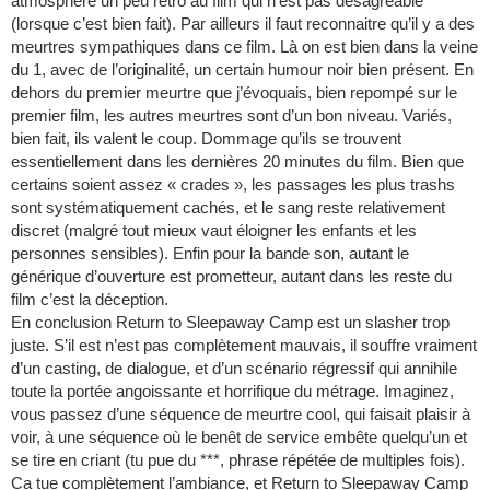
atmosphère un peu rétro au film qui n’est pas désagréable
(lorsque c’est bien fait). Par ailleurs il faut reconnaitre qu’il y a des
meurtres sympathiques dans ce film. Là on est bien dans la veine
du 1, avec de l’originalité, un certain humour noir bien présent. En
dehors du premier meurtre que j’évoquais, bien repompé sur le
premier film, les autres meurtres sont d’un bon niveau. Variés,
bien fait, ils valent le coup. Dommage qu’ils se trouvent
essentiellement dans les dernières 20 minutes du film. Bien que
certains soient assez « crades », les passages les plus trashs
sont systématiquement cachés, et le sang reste relativement
discret (malgré tout mieux vaut éloigner les enfants et les
personnes sensibles). Enfin pour la bande son, autant le
générique d’ouverture est prometteur, autant dans les reste du
film c’est la déception.
En conclusion Return to Sleepaway Camp est un slasher trop
juste. S’il est n’est pas complètement mauvais, il souffre vraiment
d’un casting, de dialogue, et d’un scénario régressif qui annihile
toute la portée angoissante et horrifique du métrage. Imaginez,
vous passez d’une séquence de meurtre cool, qui faisait plaisir à
voir, à une séquence où le benêt de service embête quelqu’un et
se tire en criant (tu pue du ***, phrase répétée de multiples fois).
Ca tue complètement l’ambiance, et Return to Sleepaway Camp