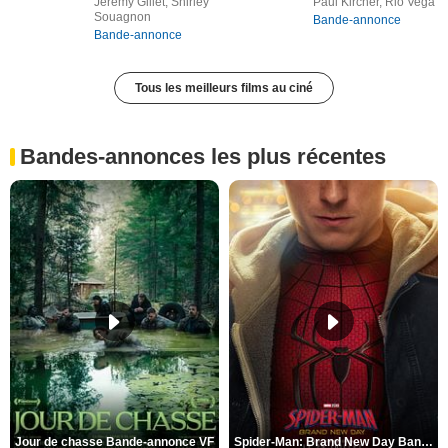
Jérémy Gillet, Shirley
Paul Kircher, Rio Vega
Souagnon
Bande-annonce
Bande-annonce
Tous les meilleurs films au ciné
Bandes-annonces les plus récentes
Jour de chasse Bande-annonce VF
Spider-Man: Brand New Day Bande-annonce (3) VO STFR