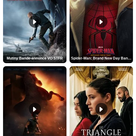
Mutiny Bande-annonce VO STFR
Spider-Man: Brand New Day Bande-annonce VO STFR