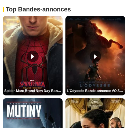
Top Bandes-annonces
Spider-Man: Brand New Day Bande-annonce VO STFR
L'Odyssée Bande-annonce VO STFR