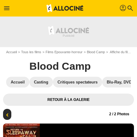
profil
menu
search
Accueil
Tous les films
Films Epouvante-horreur
Blood Camp
Affiche du film Blood Camp - Photo 2
Blood Camp
Accueil
Casting
Critiques spectateurs
Blu-Ray, DVD
RETOUR À LA GALERIE
2
/ 2 Photos