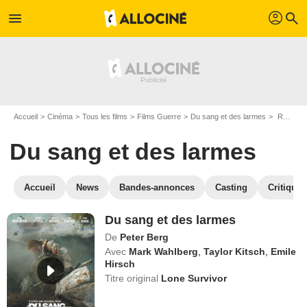
profil
menu
search
Accueil
Cinéma
Tous les films
Films Guerre
Du sang et des larmes
Regarder Du sang et des larmes en SVOD
Du sang et des larmes
Accueil
News
Bandes-annonces
Casting
Critiques
Du sang et des larmes
De
Peter Berg
Avec
Mark Wahlberg
,
Taylor Kitsch
,
Emile
Hirsch
Titre original
Lone Survivor