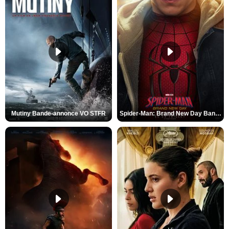
Mutiny Bande-annonce VO STFR
Spider-Man: Brand New Day Bande-annonce VO STFR