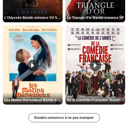
L'Odyssée Bande-annonce VO STFR
Le Triangle d'or Bande-annonce VF
Les Matins merveilleux Bande-annonce VF
De la Comédie-Française Teaser VF
Bandes-annonces à ne pas manquer