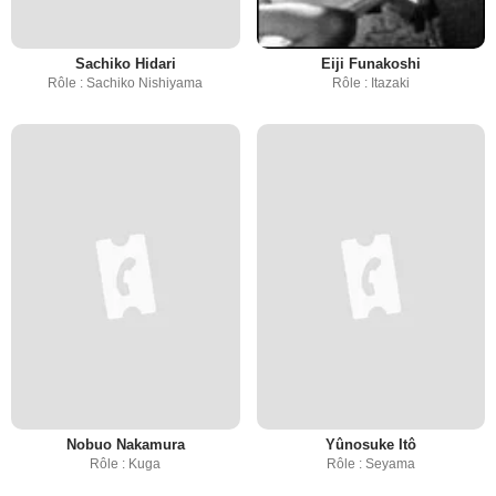
Sachiko Hidari
Eiji Funakoshi
Rôle : Sachiko Nishiyama
Rôle : Itazaki
Nobuo Nakamura
Yûnosuke Itô
Rôle : Kuga
Rôle : Seyama