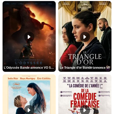
L'Odyssée Bande-annonce VO STFR
Le Triangle d'or Bande-annonce VF