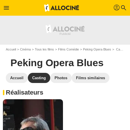
profil
menu
search
Accueil
Cinéma
Tous les films
Films Comédie
Peking Opera Blues
Casting Peking Opera Blues
Peking Opera Blues
Accueil
Casting
Photos
Films similaires
Réalisateurs