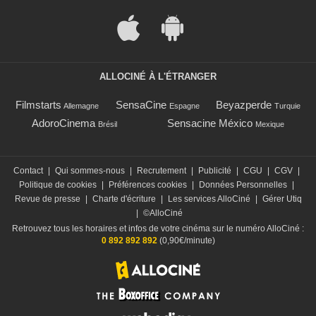
ALLOCINÉ À L'ÉTRANGER
Filmstarts
SensaCine
Beyazperde
Allemagne
Espagne
Turquie
AdoroCinema
Sensacine México
Brésil
Mexique
Contact
|
Qui sommes-nous
|
Recrutement
|
Publicité
|
CGU
|
CGV
|
Politique de cookies
|
Préférences cookies
|
Données Personnelles
|
Revue de presse
|
Charte d'écriture
|
Les services AlloCiné
|
Gérer Utiq
|
©AlloCiné
Retrouvez tous les horaires et infos de votre cinéma sur le numéro AlloCiné :
0 892 892 892
(0,90€/minute)