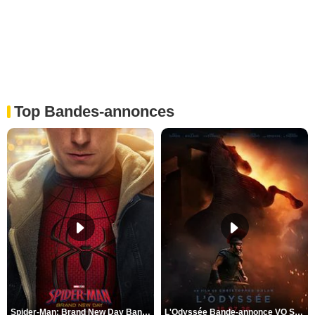
Top Bandes-annonces
Spider-Man: Brand New Day Bande-annonce VO STFR
L'Odyssée Bande-annonce VO STFR