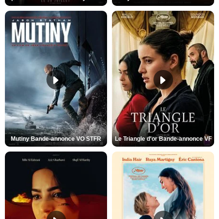
Mutiny Bande-annonce VO STFR
Le Triangle d'or Bande-annonce VF