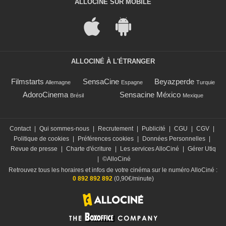
ALLOCINÉ SUR MOBILE
ALLOCINÉ À L'ÉTRANGER
Filmstarts
SensaCine
Beyazperde
Allemagne
Espagne
Turquie
AdoroCinema
Sensacine México
Brésil
Mexique
Contact
|
Qui sommes-nous
|
Recrutement
|
Publicité
|
CGU
|
CGV
|
Politique de cookies
|
Préférences cookies
|
Données Personnelles
|
Revue de presse
|
Charte d'écriture
|
Les services AlloCiné
|
Gérer Utiq
|
©AlloCiné
Retrouvez tous les horaires et infos de votre cinéma sur le numéro AlloCiné :
0 892 892 892
(0,90€/minute)