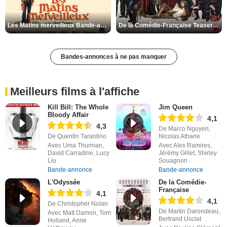
Les Matins merveilleux Bande-annonce VF
De la Comédie-Française Teaser VF
Bandes-annonces à ne pas manquer
Meilleurs films à l'affiche
Kill Bill: The Whole
Jim Queen
Bloody Affair
4,1
4,3
De Marco Nguyen,
De Quentin Tarantino
Nicolas Athane
Avec Uma Thurman,
Avec Alex Ramires,
David Carradine, Lucy
Jérémy Gillet, Shirley
Liu
Souagnon
Bande-annonce
Bande-annonce
L'Odyssée
De la Comédie-
Française
4,1
4,1
De Christopher Nolan
De Martin Darondeau,
Avec Matt Damon, Tom
Bertrand Usclat
Holland, Anne