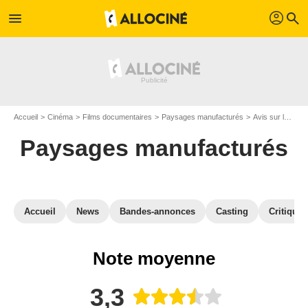
profil
menu
search
Accueil
Cinéma
Films documentaires
Paysages manufacturés
Avis sur le documentaire Paysages manufacturés
Paysages manufacturés
Accueil
News
Bandes-annonces
Casting
Critiques
Note moyenne
3,3