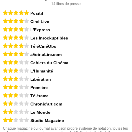
14 titres de presse
Positif
Ciné Live
L'Express
Les Inrockuptibles
TéléCinéObs
aVoir-aLire.com
Cahiers du Cinéma
L'Humanité
Libération
Première
Télérama
Chronic'art.com
Le Monde
Studio Magazine
Chaque magazine ou journal ayant son propre système de notation, toutes les