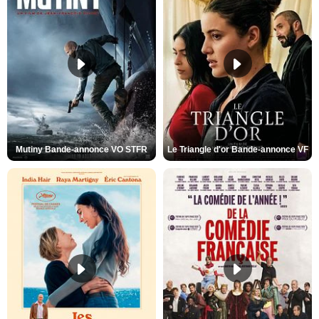
Mutiny Bande-annonce VO STFR
Le Triangle d'or Bande-annonce VF