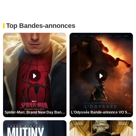
Top Bandes-annonces
Spider-Man: Brand New Day Bande-annonce VO STFR
L'Odyssée Bande-annonce VO STFR