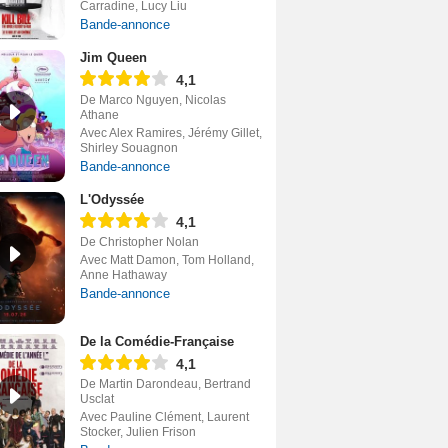
Carradine, Lucy Liu
Bande-annonce
Jim Queen
4,1
De Marco Nguyen, Nicolas
Athane
Avec Alex Ramires, Jérémy Gillet,
Shirley Souagnon
Bande-annonce
L'Odyssée
4,1
De Christopher Nolan
Avec Matt Damon, Tom Holland,
Anne Hathaway
Bande-annonce
De la Comédie-Française
4,1
De Martin Darondeau, Bertrand
Usclat
Avec Pauline Clément, Laurent
Stocker, Julien Frison