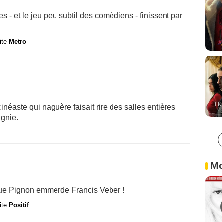
ges - et le jeu peu subtil des comédiens - finissent par
site
Metro
cinéaste qui naguère faisait rire des salles entières
gnie.
Me
que Pignon emmerde Francis Veber !
site
Positif