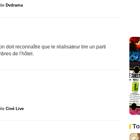
site
Dvdrama
on doit reconnaître que le réalisateur tire un parti
bres de l'hôtel.
site
Ciné Live
To