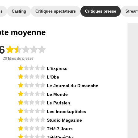
es
Casting
Critiques spectateurs
Critiques presse
Strea
te moyenne
6
20 titres de presse
L'Express
L'Obs
Le Journal du Dimanche
Le Monde
Le Parisien
Les Inrockuptibles
Studio Magazine
Télé 7 Jours
TéléCinéObs