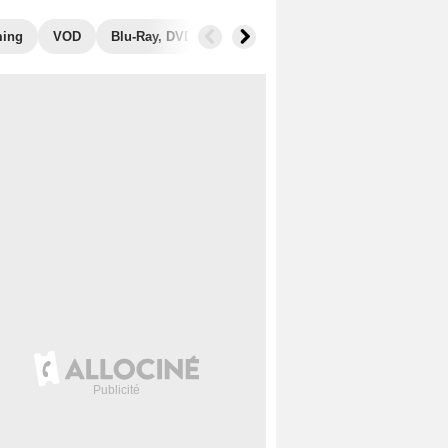
ming
VOD
Blu-Ray, DVD
Photos
Secrets de tournage