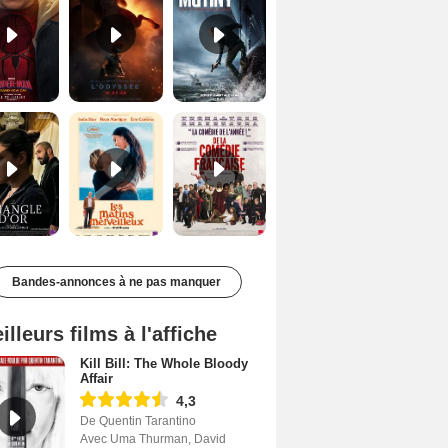
Le Triangle d'or Bande-annonce VF
Les Matins merveilleux Bande-annonce VF
De la Comédie-Française Teaser VF
Bandes-annonces à ne pas manquer
illeurs films à l'affiche
Kill Bill: The Whole Bloody
Affair
4,3
De Quentin Tarantino
Avec Uma Thurman, David