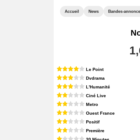
Accueil
News
Bandes-annonc
No
1,
Le Point
Dvdrama
L'Humanité
Ciné Live
Metro
Ouest France
Positif
Première
20 Minutes