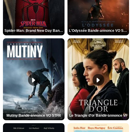
Spider-Man: Brand New Day Bande-annonce VO STFR
L'Odyssée Bande-annonce VO STFR
Mutiny Bande-annonce VO STFR
Le Triangle d'or Bande-annonce VF