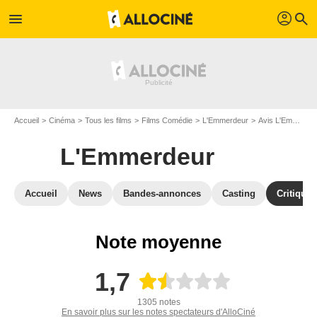
profil
menu
search
Accueil
Cinéma
Tous les films
Films Comédie
L'Emmerdeur
Avis L'Emmerdeur
L'Emmerdeur
Accueil
News
Bandes-annonces
Casting
Critiques
Note moyenne
1,7
1305 notes
En savoir plus sur les notes spectateurs d'AlloCiné