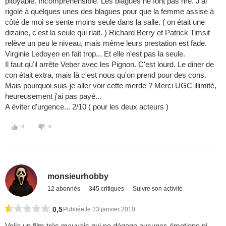
pitoyable. Incompréhensible. Les blagues ne font pas rire. J'ai
rigolé à quelques unes des blagues pour que la femme assise à
côté de moi se sente moins seule dans la salle. ( on était une
dizaine, c'est la seule qui riait. ) Richard Berry et Patrick Timsit
relève un peu le niveau, mais même leurs prestation est fade.
Virginie Ledoyen en fait trop... Et elle n'est pas la seule.
Il faut qu'il arrête Veber avec les Pignon. C'est lourd. Le diner de
con était extra, mais là c'est nous qu'on prend pour des cons.
Mais pourquoi suis-je aller voir cette merde ? Merci UGC illimité,
heureusement j'ai pas payé...
A éviter d'urgence... 2/10 ( pour les deux acteurs )
0
0
monsieurhobby
12 abonnés
345 critiques
Suivre son activité
0,5
Publiée le 23 janvier 2010
Voila un film très mauvais qui ne dégage aucunes émotions ni