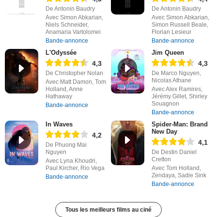
De Antonin Baudry
De Antonin Baudry
Avec Simon Abkarian,
Avec Simon Abkarian,
Niels Schneider,
Simon Russell Beale,
Anamaria Vartolomei
Florian Lesieur
Bande-annonce
Bande-annonce
L'Odyssée
Jim Queen
4,3
4,3
De Christopher Nolan
De Marco Nguyen,
Nicolas Athane
Avec Matt Damon, Tom
Holland, Anne
Avec Alex Ramires,
Hathaway
Jérémy Gillet, Shirley
Souagnon
Bande-annonce
Bande-annonce
In Waves
Spider-Man: Brand
New Day
4,2
4,1
De Phuong Mai
Nguyen
De Destin Daniel
Cretton
Avec Lyna Khoudri,
Paul Kircher, Rio Vega
Avec Tom Holland,
Zendaya, Sadie Sink
Bande-annonce
Bande-annonce
Tous les meilleurs films au ciné