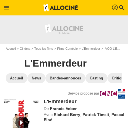
profil
menu
search
Accueil
Cinéma
Tous les films
Films Comédie
L'Emmerdeur
VOD L'Emmerdeur
L'Emmerdeur
Accueil
News
Bandes-annonces
Casting
Critiques
Service proposé par
L'Emmerdeur
De
Francis Veber
Avec
Richard Berry
,
Patrick Timsit
,
Pascal
Elbé