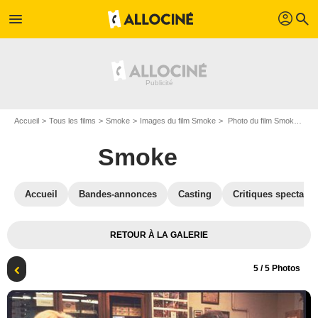
profil
menu
search
Accueil
Tous les films
Smoke
Images du film Smoke
Photo du film Smoke - Photo 5
Smoke
Accueil
Bandes-annonces
Casting
Critiques spectateu
RETOUR À LA GALERIE
5
/ 5 Photos