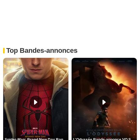
Top Bandes-annonces
Spider-Man: Brand New Day Bande-annonce VO STFR
L'Odyssée Bande-annonce VO STFR