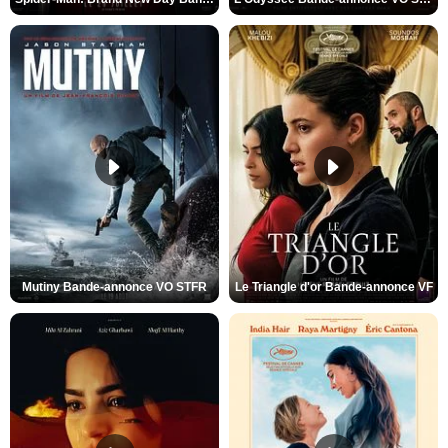
Mutiny Bande-annonce VO STFR
Le Triangle d'or Bande-annonce VF