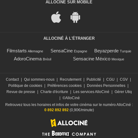
ALLOCINÉ SUR MOBILE
ALLOCINÉ À L'ÉTRANGER
Filmstarts
SensaCine
Beyazperde
Allemagne
Espagne
Turquie
AdoroCinema
Sensacine México
Brésil
Mexique
Contact
|
Qui sommes-nous
|
Recrutement
|
Publicité
|
CGU
|
CGV
|
Politique de cookies
|
Préférences cookies
|
Données Personnelles
|
Revue de presse
|
Charte d'écriture
|
Les services AlloCiné
|
Gérer Utiq
|
©AlloCiné
Retrouvez tous les horaires et infos de votre cinéma sur le numéro AlloCiné :
0 892 892 892
(0,90€/minute)