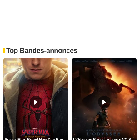
Top Bandes-annonces
Spider-Man: Brand New Day Bande-annonce VO STFR
L'Odyssée Bande-annonce VO STFR