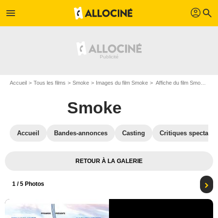
profil
menu
search
Accueil
Tous les films
Smoke
Images du film Smoke
Affiche du film Smoke - Photo 1
Smoke
Accueil
Bandes-annonces
Casting
Critiques spectateu
RETOUR À LA GALERIE
1
/ 5 Photos