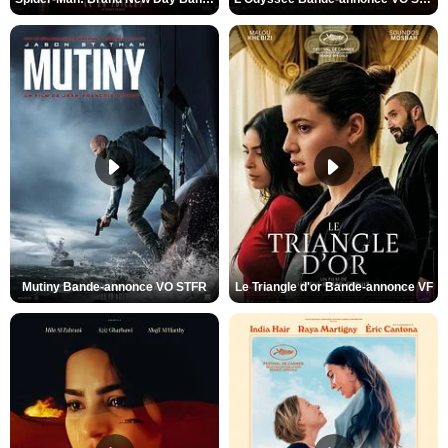
Mutiny Bande-annonce VO STFR
Le Triangle d'or Bande-annonce VF