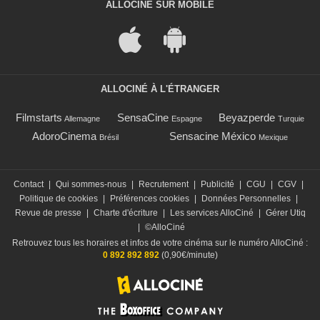
ALLOCINÉ SUR MOBILE
ALLOCINÉ À L'ÉTRANGER
Filmstarts
SensaCine
Beyazperde
Allemagne
Espagne
Turquie
AdoroCinema
Sensacine México
Brésil
Mexique
Contact
|
Qui sommes-nous
|
Recrutement
|
Publicité
|
CGU
|
CGV
|
Politique de cookies
|
Préférences cookies
|
Données Personnelles
|
Revue de presse
|
Charte d'écriture
|
Les services AlloCiné
|
Gérer Utiq
|
©AlloCiné
Retrouvez tous les horaires et infos de votre cinéma sur le numéro AlloCiné :
0 892 892 892
(0,90€/minute)