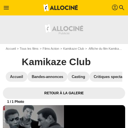
profil
menu
search
Accueil
Tous les films
Films Action
Kamikaze Club
Affiche du film Kamikaze Club - Photo 1
Kamikaze Club
Accueil
Bandes-annonces
Casting
Critiques spectateu
RETOUR À LA GALERIE
1
/ 1 Photo