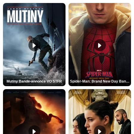
Mutiny Bande-annonce VO STFR
Spider-Man: Brand New Day Bande-annonce VO STFR