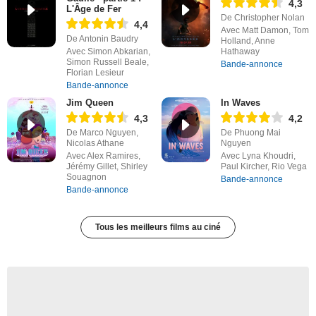
4,3
L'Âge de Fer
De Christopher Nolan
4,4
Avec Matt Damon, Tom
De Antonin Baudry
Holland, Anne
Avec Simon Abkarian,
Hathaway
Simon Russell Beale,
Bande-annonce
Florian Lesieur
Bande-annonce
Jim Queen
In Waves
4,3
4,2
De Marco Nguyen,
De Phuong Mai
Nicolas Athane
Nguyen
Avec Alex Ramires,
Avec Lyna Khoudri,
Jérémy Gillet, Shirley
Paul Kircher, Rio Vega
Souagnon
Bande-annonce
Bande-annonce
Tous les meilleurs films au ciné