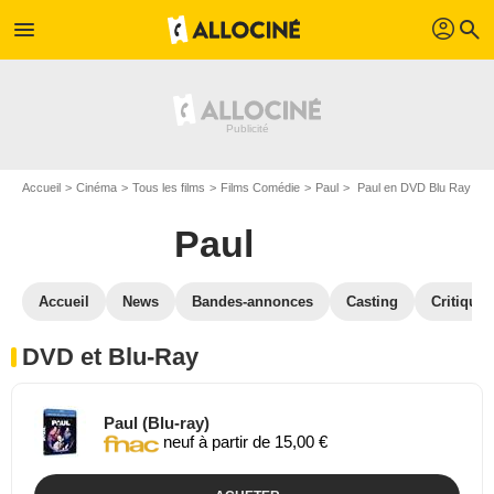
profil
menu
search
Accueil
Cinéma
Tous les films
Films Comédie
Paul
Paul en DVD Blu Ray
Paul
Accueil
News
Bandes-annonces
Casting
Critiques
DVD et Blu-Ray
Paul (Blu-ray)
neuf à partir de 15,00 €