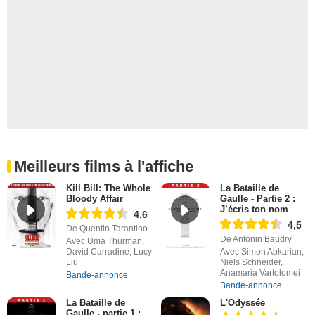
Meilleurs films à l'affiche
Kill Bill: The Whole
La Bataille de
Bloody Affair
Gaulle - Partie 2 :
J’écris ton nom
4,6
4,5
De Quentin Tarantino
De Antonin Baudry
Avec Uma Thurman,
David Carradine, Lucy
Avec Simon Abkarian,
Liu
Niels Schneider,
Anamaria Vartolomei
Bande-annonce
Bande-annonce
La Bataille de
L'Odyssée
Gaulle - partie 1 :