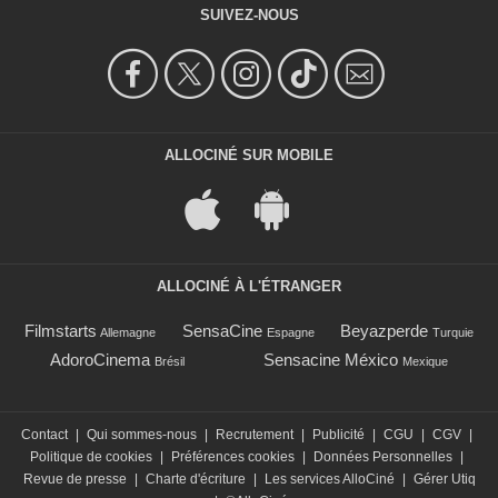
SUIVEZ-NOUS
ALLOCINÉ SUR MOBILE
ALLOCINÉ À L'ÉTRANGER
Filmstarts
SensaCine
Beyazperde
Allemagne
Espagne
Turquie
AdoroCinema
Sensacine México
Brésil
Mexique
Contact
|
Qui sommes-nous
|
Recrutement
|
Publicité
|
CGU
|
CGV
|
Politique de cookies
|
Préférences cookies
|
Données Personnelles
|
Revue de presse
|
Charte d'écriture
|
Les services AlloCiné
|
Gérer Utiq