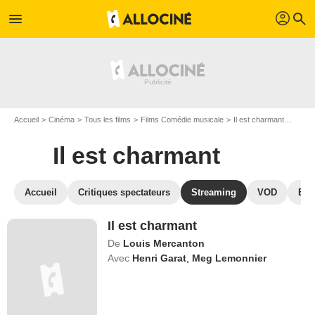
profil
menu
search
Accueil
Cinéma
Tous les films
Films Comédie musicale
Il est charmant
Regar
Il est charmant
Accueil
Critiques spectateurs
Streaming
VOD
Blu
Il est charmant
De
Louis Mercanton
Avec
Henri Garat
,
Meg Lemonnier