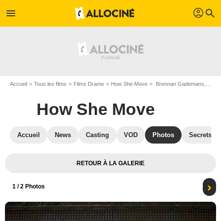
profil
menu
search
Accueil
Tous les films
Films Drame
How She Move
Brennan Gademans, Rutina Wesley et Dwain Murphy
How She Move
Accueil
News
Casting
VOD
Photos
Secrets d
RETOUR À LA GALERIE
1
/ 2 Photos