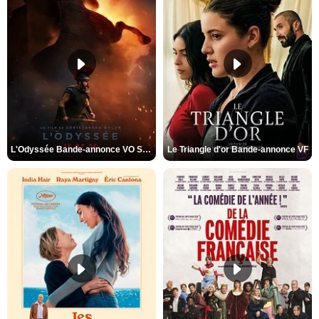
L'Odyssée Bande-annonce VO STFR
Le Triangle d'or Bande-annonce VF