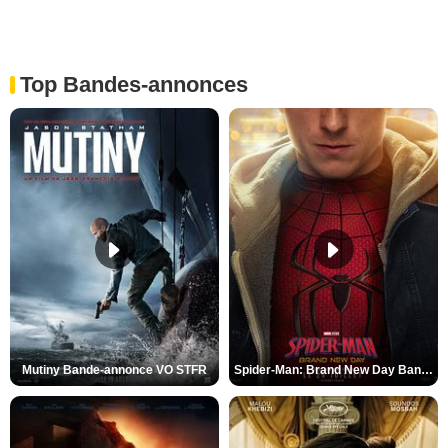
Top Bandes-annonces
Mutiny Bande-annonce VO STFR
Spider-Man: Brand New Day Bande-annonce VO STFR