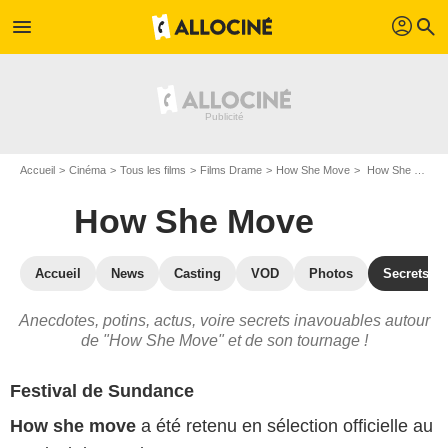
profil
menu
search
Accueil
Cinéma
Tous les films
Films Drame
How She Move
How She Move : les secrets du tournage
How She Move
Accueil
News
Casting
VOD
Photos
Secrets d
Anecdotes, potins, actus, voire secrets inavouables autour
de "How She Move" et de son tournage !
Festival de Sundance
How she move
a été retenu en sélection officielle au