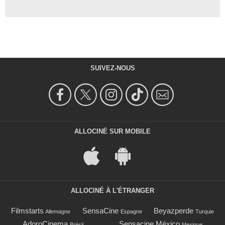
SUIVEZ-NOUS
ALLOCINÉ SUR MOBILE
ALLOCINÉ À L'ÉTRANGER
Filmstarts
SensaCine
Beyazperde
Allemagne
Espagne
Turquie
AdoroCinema
Sensacine México
Brésil
Mexique