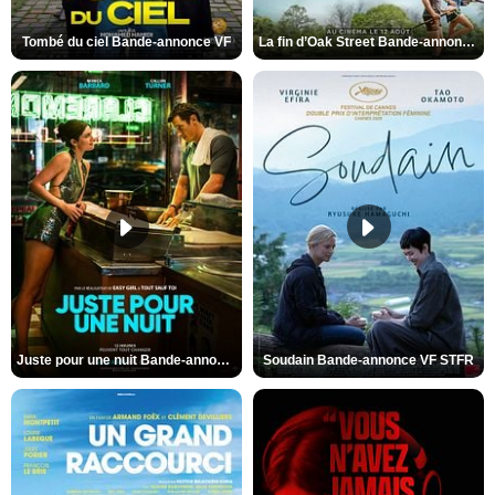
Tombé du ciel Bande-annonce VF
La fin d’Oak Street Bande-annonce VO STFR
Juste pour une nuit Bande-annonce VO STFR
Soudain Bande-annonce VF STFR