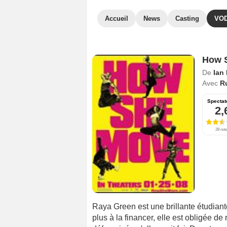
Accueil
News
Casting
VO
How 
De
Ian
Avec
R
Spectat
2,
28 not
Raya Green est une brillante étudiante
plus à la financer, elle est obligée de