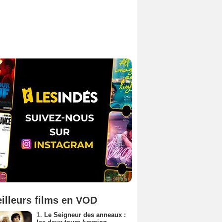
illeurs films en VOD
1.
Le Seigneur des anneaux :