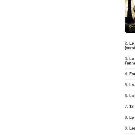
2.
Le 
(vers
3.
Le
l'ann
4.
Fo
5.
La 
6.
La 
7.
12
8.
Le
9.
Le