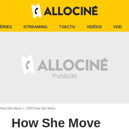
ÉRIES
STREAMING
TVACTU
VIDÉOS
VOD
How She Move
VOD How She Move
How She Move