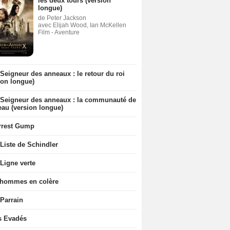
les deux tours (version
longue)
de Peter Jackson
avec Elijah Wood, Ian McKellen
Film - Aventure
Seigneur des anneaux : le retour du roi
ion longue)
 Seigneur des anneaux : la communauté de
eau (version longue)
rrest Gump
Liste de Schindler
Ligne verte
 hommes en colère
 Parrain
s Evadés