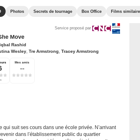
D
Photos
Secrets de tournage
Box Office
Films similair
Service proposé par
She Move
 Iqbal Rashid
utina Wesley
,
Tre Armstrong
,
Tracey Armstrong
eurs
Mes amis
6
--
es
 qui suit ses cours dans une école privée. N'arrivant
 revenir dans l'établissement public du quartier