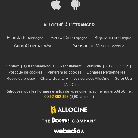
ALLOCINÉ À L'ÉTRANGER
Filmstarts
SensaCine
Beyazperde
Allemagne
Espagne
Turquie
AdoroCinema
Sensacine México
Brésil
Mexique
Contact
|
Qui sommes-nous
|
Recrutement
|
Publicité
|
CGU
|
CGV
|
Politique de cookies
|
Préférences cookies
|
Données Personnelles
|
Revue de presse
|
Charte d'écriture
|
Les services AlloCiné
|
Gérer Utiq
|
©AlloCiné
Retrouvez tous les horaires et infos de votre cinéma sur le numéro AlloCiné :
0 892 892 892
(0,90€/minute)