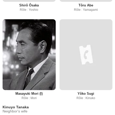
Shirô Ôsaka
Tôru Abe
Rôle : Yoshio
Rôle : Yamagami
Masayuki Mori (I)
Yôko Sugi
Rôle : Mori
Rôle : Kinuko
Kinuyo Tanaka
Neighbor's wife