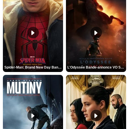
Spider-Man: Brand New Day Bande-annonce VO STFR
L'Odyssée Bande-annonce VO STFR