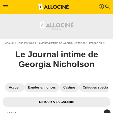
profil
menu
search
Accueil
Tous les films
Le Journal intime de Georgia Nicholson
Images du film Le Journal intime de Georgia Nicholson
Le Journal intime de
Georgia Nicholson
Accueil
Bandes-annonces
Casting
Critiques spectateu
RETOUR À LA GALERIE