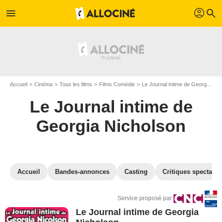
profil
menu
search
Accueil
Cinéma
Tous les films
Films Comédie
Le Journal intime de Georgia Nicholson
Le Journal intime de
Georgia Nicholson
Accueil
Bandes-annonces
Casting
Critiques spectateu
Service proposé par
Le Journal intime de Georgia