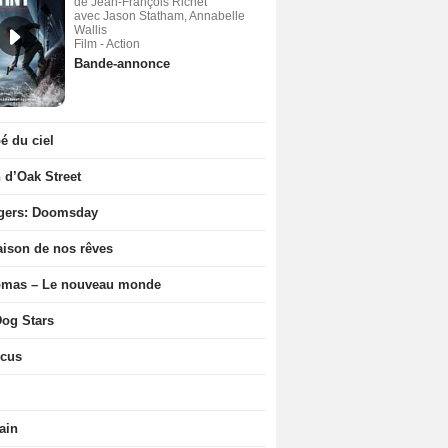
de Jean-François Richet
avec Jason Statham, Annabelle
Wallis
Film - Action
Bande-annonce
 du ciel
n d’Oak Street
gers: Doomsday
ison de nos rêves
ômas – Le nouveau monde
og Stars
icus
ain