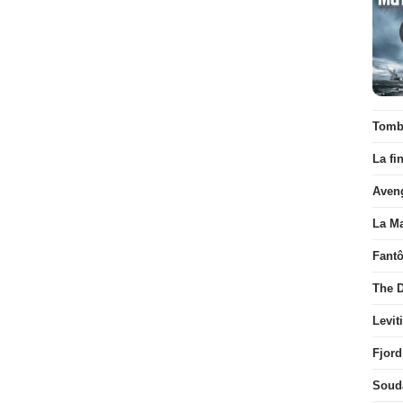
Tombé
La fi
Aven
La Ma
Fant
The D
Levit
Fjord
Soud