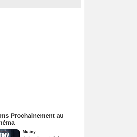
lms Prochainement au
néma
Mutiny