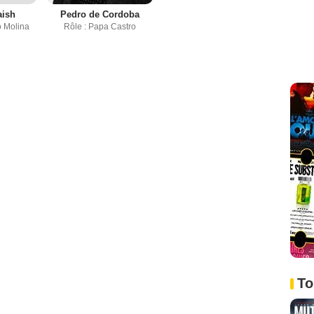
aish
Pedro de Cordoba
o Molina
Rôle : Papa Castro
To