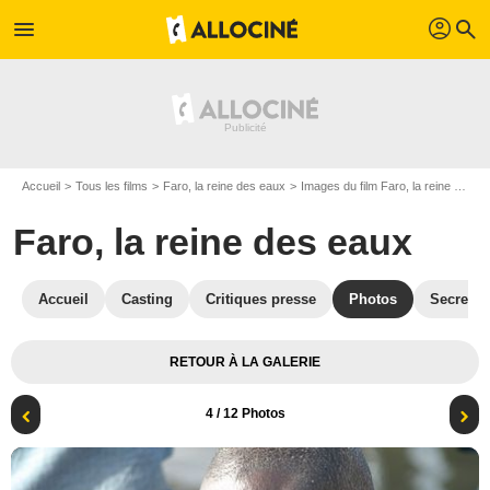
profil
menu
search
Accueil
Tous les films
Faro, la reine des eaux
Images du film Faro, la reine des eaux
Faro, la reine des eaux
Accueil
Casting
Critiques presse
Photos
Secrets 
RETOUR À LA GALERIE
4
/ 12 Photos