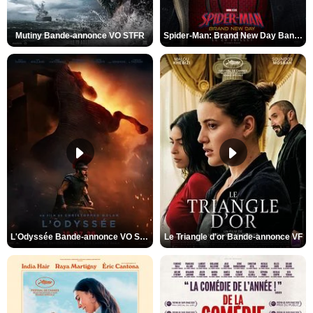
Mutiny Bande-annonce VO STFR
Spider-Man: Brand New Day Bande-annonce VO STFR
L'Odyssée Bande-annonce VO STFR
Le Triangle d'or Bande-annonce VF