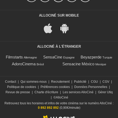
ALLOCINÉ SUR MOBILE
ALLOCINÉ À L'ÉTRANGER
Filmstarts
SensaCine
Beyazperde
Allemagne
Espagne
Turquie
AdoroCinema
Sensacine México
Brésil
Mexique
Contact
|
Qui sommes-nous
|
Recrutement
|
Publicité
|
CGU
|
CGV
|
Politique de cookies
|
Préférences cookies
|
Données Personnelles
|
Revue de presse
|
Charte d'écriture
|
Les services AlloCiné
|
Gérer Utiq
|
©AlloCiné
Retrouvez tous les horaires et infos de votre cinéma sur le numéro AlloCiné :
0 892 892 892
(0,90€/minute)