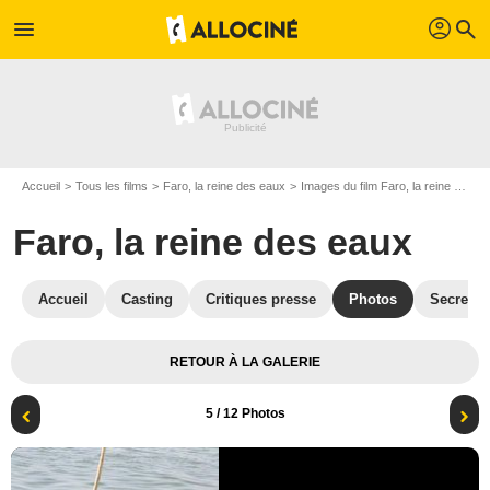
profil
menu
search
Accueil
Tous les films
Faro, la reine des eaux
Images du film Faro, la reine des eaux
Faro, la reine des eaux
Accueil
Casting
Critiques presse
Photos
Secrets 
RETOUR À LA GALERIE
5
/ 12 Photos