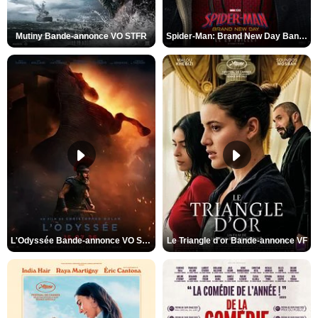
Mutiny Bande-annonce VO STFR
Spider-Man: Brand New Day Bande-annonce VO STFR
L'Odyssée Bande-annonce VO STFR
Le Triangle d'or Bande-annonce VF