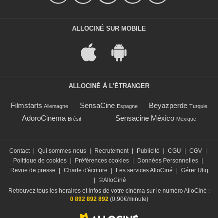
ALLOCINÉ SUR MOBILE
ALLOCINÉ À L'ÉTRANGER
Filmstarts
SensaCine
Beyazperde
Allemagne
Espagne
Turquie
AdoroCinema
Sensacine México
Brésil
Mexique
Contact
|
Qui sommes-nous
|
Recrutement
|
Publicité
|
CGU
|
CGV
|
Politique de cookies
|
Préférences cookies
|
Données Personnelles
|
Revue de presse
|
Charte d'écriture
|
Les services AlloCiné
|
Gérer Utiq
|
©AlloCiné
Retrouvez tous les horaires et infos de votre cinéma sur le numéro AlloCiné :
0 892 892 892
(0,90€/minute)